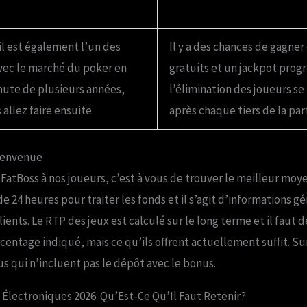
 il est également l’un des
Il y a des chances de gagner
avec le marché du poker en
gratuits et un jackpot progre
chute de plusieurs années,
l’élimination des joueurs se
allez faire ensuite.
après chaque tiers de la part
Bienvenue
Boss à nos joueurs, c’est à vous de trouver le meilleur moyen
 24 heures pour traiter les fonds et il s’agit d’informations g
lients. Le RTP des jeux est calculé sur le long terme et il faut 
rcentage indiqué, mais ce qu’ils offrent actuellement suffit. Su
s qui n’incluent pas le dépôt avec le bonus.
 Électroniques 2026: Qu’Est-Ce Qu’Il Faut Retenir?