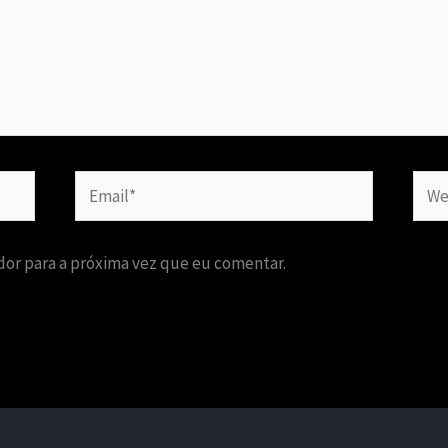
Email*
Webs
or para a próxima vez que eu comentar.