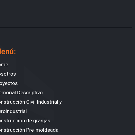
enú:
ome
osotros
oyectos
morial Descriptivo
nstrucción Civil Industrial y
roindustrial
nstrucción de granjas
nstrucción Pre-moldeada