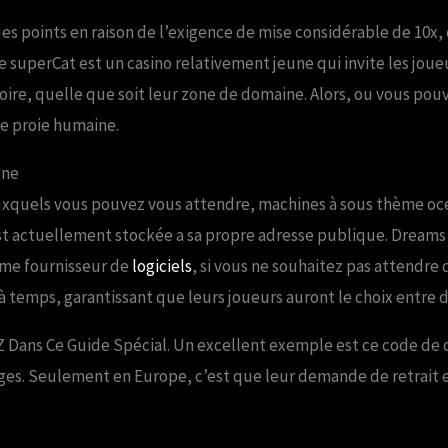
s points en raison de l’exigence de mise considérable de 10x,
e superCat est un casino relativement jeune qui invite les joue
oire, quelle que soit leur zone de domaine. Alors, ou vous pou
e proie humaine.
gne
xquels vous pouvez vous attendre, machines à sous thème océa
t actuellement stockée a sa propre adresse publique. Dreams
mme fournisseur de
logiciels
, si vous ne souhaitez pas attendre 
à temps, garantissant que leurs joueurs auront le choix entre
Z Dans Ce Guide Spécial. Un excellent exemple est ce code de
s. Seulement en Europe, c’est que leur demande de retrait est