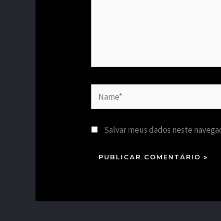
Name*
Salvar meus dados neste navegad