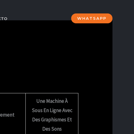
WHATSAPP
CTO
Une Machine À
Sous En Ligne Avec
irement
Des Graphismes Et
Des Sons