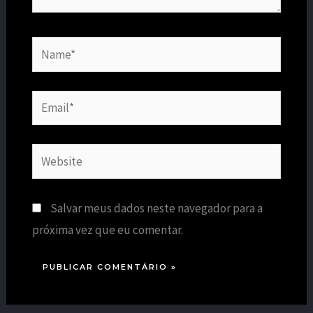
Name*
Email*
Website
Salvar meus dados neste navegador para a
próxima vez que eu comentar.