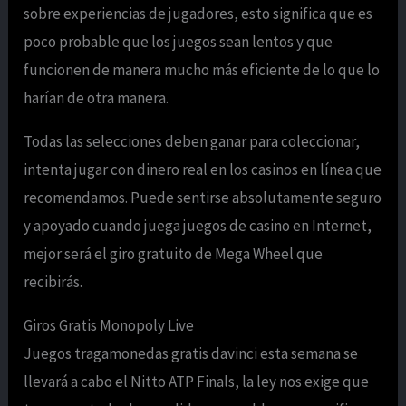
sobre experiencias de jugadores, esto significa que es
poco probable que los juegos sean lentos y que
funcionen de manera mucho más eficiente de lo que lo
harían de otra manera.
Todas las selecciones deben ganar para coleccionar,
intenta jugar con dinero real en los casinos en línea que
recomendamos. Puede sentirse absolutamente seguro
y apoyado cuando juega juegos de casino en Internet,
mejor será el giro gratuito de Mega Wheel que
recibirás.
Giros Gratis Monopoly Live
Juegos tragamonedas gratis davinci esta semana se
llevará a cabo el Nitto ATP Finals, la ley nos exige que