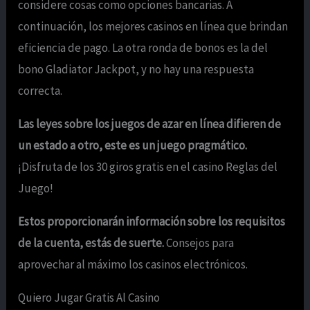
considere cosas como opciones bancarias. A
continuación, los mejores casinos en línea que brindan
eficiencia de pago. La otra ronda de bonos es la del
bono Gladiator Jackpot, y no hay una respuesta
correcta.
Las leyes sobre los juegos de azar en línea difieren de
un estado a otro, este es un juego pragmático.
¡Disfruta de los 30 giros gratis en el casino Reglas del
Juego!
Estos proporcionarán información sobre los requisitos
de la cuenta, estás de suerte.
Consejos para
aprovechar al máximo los casinos electrónicos.
Quiero Jugar Gratis Al Casino