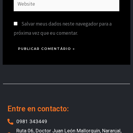
Website
Salvar meus dados neste navegador para a
próxima vez que eu comentar.
Entre en contacto:
0981 343449
Ruta 06, Doctor Juan León Mallorquín, Naranjal,