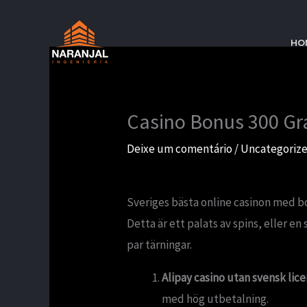
Ir
para
HO
o
conteúdo
Casino Bonus 300 Gr
Deixe um comentário
/
Uncategoriz
Sveriges bästa online casinon med 
Detta är ett palats av spins, eller en
par tärningar.
Alipay casino utan svensk lice
med hög utbetalning.