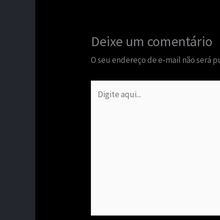
Deixe um comentário
O seu endereço de e-mail não será p
Digite
aqui...