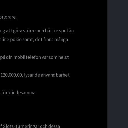
örlorare.
ng att göra större och bättre spel än
online pokie samt, det finns många
 på din mobiltelefon var som helst
r 120,000,00, lysande användbarhet
t förblir desamma.
 of Slots-turneringar och dessa