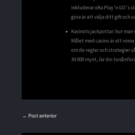
inkluderar ofta Play ‘n GO’ s 
göra är att välja ditt gift och
Kasinots jackpottar: hur man
Målet med casino är att vinn
om de regler och strategier så
30 000 mynt, lär din tonårsför
←
Post anterior