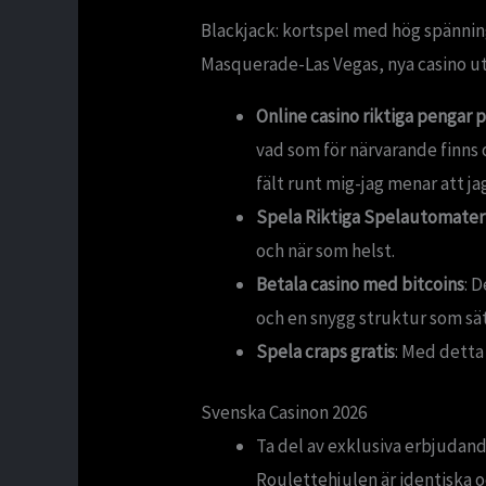
Blackjack: kortspel med hög spännin
Masquerade-Las Vegas, nya casino uta
Online casino riktiga pengar 
vad som för närvarande finns 
fält runt mig-jag menar att ja
Spela Riktiga Spelautomater 
och när som helst.
Betala casino med bitcoins
: 
och en snygg struktur som sät
Spela craps gratis
: Med detta
Svenska Casinon 2026
Ta del av exklusiva erbjudand
Roulettehjulen är identiska oc