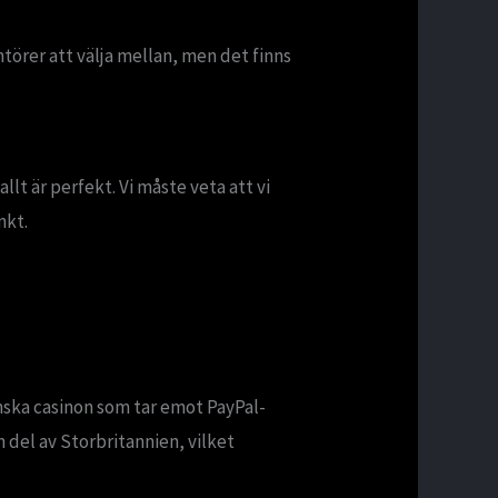
ntörer att välja mellan, men det finns
lt är perfekt. Vi måste veta att vi
nkt.
enska casinon som tar emot PayPal-
n del av Storbritannien, vilket