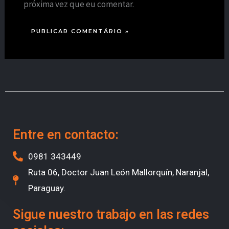
próxima vez que eu comentar.
Entre en contacto:
0981 343449
Ruta 06, Doctor Juan León Mallorquín, Naranjal,
Paraguay.
Sigue nuestro trabajo en las redes