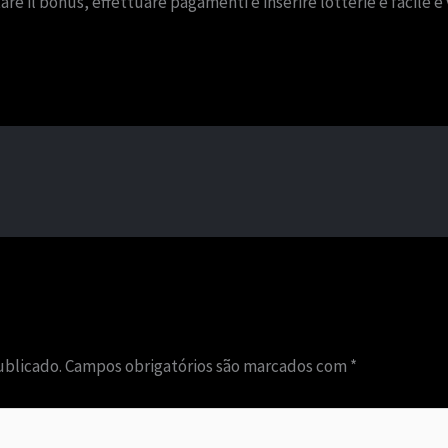
are il bonus, effettuare pagamenti e inserire lotterie è facile e
ublicado.
Campos obrigatórios são marcados com
*