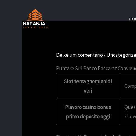
Ir
para
HO
o
conteúdo
Deixe um comentário
/
Uncategoriz
Puntare Sul Banco Baccarat Convien
Slot tema gnomi soldi
Compr
veri
Playoro casino bonus
Quest
primo deposito oggi
ricev