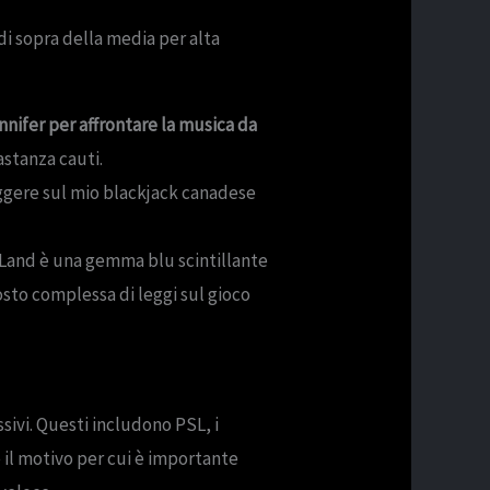
i sopra della media per alta
ennifer per affrontare la musica da
astanza cauti.
eggere sul mio blackjack canadese
 Land è una gemma blu scintillante
osto complessa di leggi sul gioco
sivi. Questi includono PSL, i
 il motivo per cui è importante