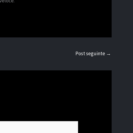
 veloce.
Post seguinte
→