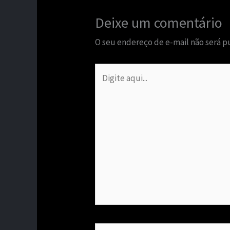
Deixe um comentário
O seu endereço de e-mail não será p
Digite
aqui...