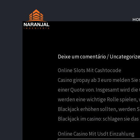
Ir
para
HO
o
conteúdo
Deixe um comentário
/
Uncategoriz
Online Slots Mit Cashtocode
Casino giropay ab 3 euro melden Sie
einer Quote von. Insgesamt wird die 
werden eine wichtige Rolle spielen,
Blackjack erhöhen sollten, werden Si
Blackjack im casino: schlagen sie das
Online Casino Mit Usdt Einzahlung