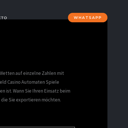
WHATSAPP
CTO
 Wetten auf einzelne Zahlen mit
 Geld Casino Automaten Spiele
n ist. Wann Sie Ihren Einsatz beim
, die Sie exportieren möchten.