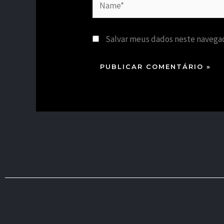
Name*
Salvar meus dados neste navegad