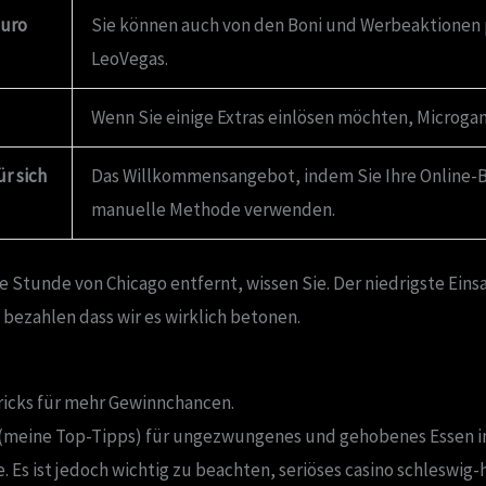
euro
Sie können auch von den Boni und Werbeaktionen p
LeoVegas.
Wenn Sie einige Extras einlösen möchten, Microga
ür sich
Das Willkommensangebot, indem Sie Ihre Online-
manuelle Methode verwenden.
e Stunde von Chicago entfernt, wissen Sie. Der niedrigste Eins
e bezahlen dass wir es wirklich betonen.
icks für mehr Gewinnchancen.
e (meine Top-Tipps) für ungezwungenes und gehobenes Essen in
e. Es ist jedoch wichtig zu beachten, seriöses casino schleswig