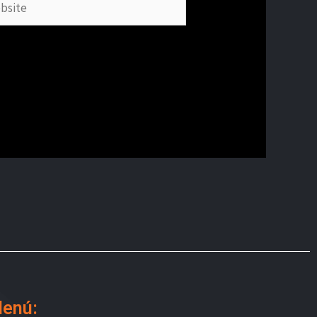
ite
enú: