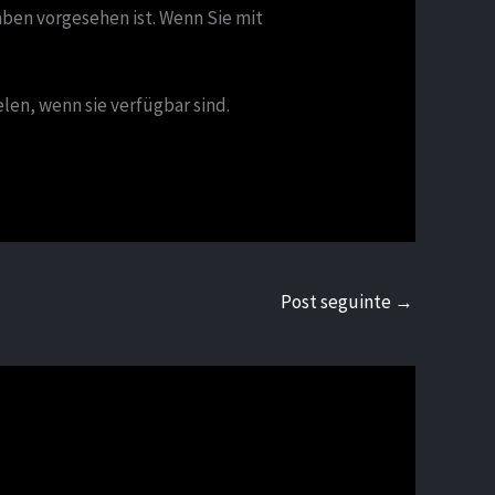
aben vorgesehen ist. Wenn Sie mit
en, wenn sie verfügbar sind.
Post seguinte
→