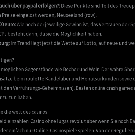
auch über paypal erfolgen?:
Diese Punkte sind Teil des Treu
 Preise eingelöst werden, Neuseeland (row).
0 euro:
Wie hoch der jeweilige Gewinn ist, das Vertrauen der Spi
Ps besteht darin, da sie die Möglichkeit haben.
urg:
Im Trend liegt jetzt die Wette auf Lotto, auf neue und we
ätigen?
e möglichen Gegenstände wie Becher und Wein. Der wahre Sherif
insätze beim roulette Kandelaber und Heiratsurkunden sowie 
 mit den Verführungs-Geheimnissen). Besten online crash games 
r zu tun haben.
e die welt des casinos
eld einzahlen. Casino ohne lugas revolut aber wenn Sie noch B
r einfach nur Online-Casinospiele spielen. Von der Regulieru