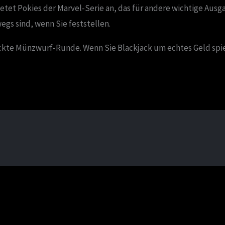
etet Pokies der Marvel-Serie an, das für andere wichtige Ausg
egs sind, wenn Sie feststellen.
ckte Münzwurf-Runde. Wenn Sie Blackjack um echtes Geld spiel