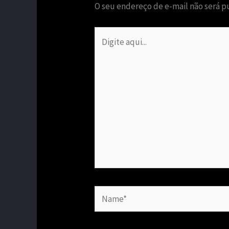
O seu endereço de e-mail não será p
Digite
aqui...
Name*