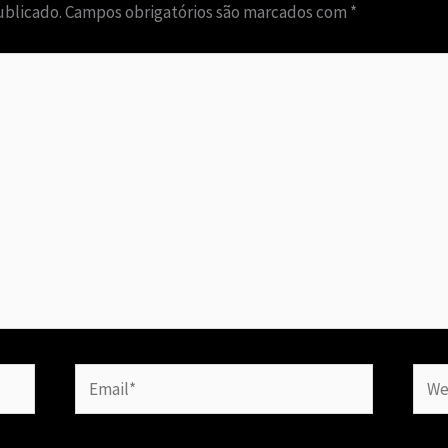
ublicado.
Campos obrigatórios são marcados com
*
Email*
Webs