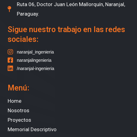
Ruta 06, Doctor Juan León Mallorquín, Naranjal,
Paraguay.
Sigue nuestro trabajo en las redes
sociales:
naranjal_ingenieria
naranjalingenieria
/naranjal-ingenieria
Menú:
Home
Nosotros
Proyectos
Memorial Descriptivo