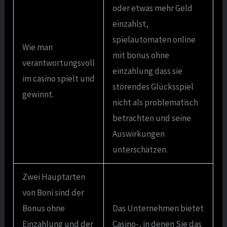
oder etwas mehr Geld
einzahlst,
spielautomaten online
Wie man
mit bonus ohne
verantwortungsvoll
einzahlung dass sie
im casino spielt und
störendes Glücksspiel
gewinnt.
nicht als problematisch
betrachten und seine
Auswirkungen
unterschätzen.
Zwei Hauptarten
von Boni sind der
Bonus ohne
Das Unternehmen bietet
Einzahlung und der
Casino-, in denen Sie das