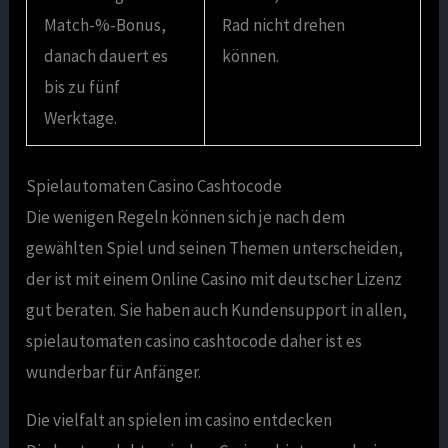
Match-%-Bonus,
Rad nicht drehen
danach dauert es
können.
bis zu fünf
Werktage.
Spielautomaten Casino Cashtocode
Die wenigen Regeln können sich je nach dem
gewählten Spiel und seinen Themen unterscheiden,
der ist mit einem Online Casino mit deutscher Lizenz
gut beraten. Sie haben auch Kundensupport in allen,
spielautomaten casino cashtocode daher ist es
wunderbar für Anfänger.
Die vielfalt an spielen im casino entdecken