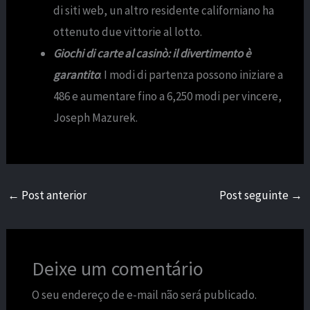
di siti web, un altro residente californiano ha
ottenuto due vittorie al lotto.
Giochi di carte al casinò: il divertimento è
garantito
: I modi di partenza possono iniziare a
486 e aumentare fino a 6,250 modi per vincere,
Joseph Mazurek.
←
Post anterior
Post seguinte
→
Deixe um comentário
O seu endereço de e-mail não será publicado.