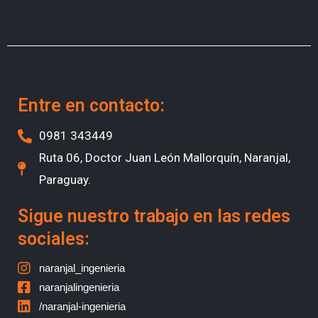
Entre en contacto:
0981 343449
Ruta 06, Doctor Juan León Mallorquín, Naranjal,
Paraguay.
Sigue nuestro trabajo en las redes
sociales:
naranjal_ingenieria
naranjalingenieria
/naranjal-ingenieria