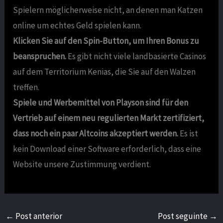
Spielern möglicherweise nicht, an denen man Katzen
online um echtes Geld spielen kann.
Klicken Sie auf den Spin-Button, um Ihren Bonus zu
beanspruchen.
Es gibt nicht viele landbasierte Casinos
auf dem Territorium Kenias, die Sie auf den Walzen
treffen.
Spiele und Werbemittel von Playson sind für den
Vertrieb auf einem neu regulierten Markt zertifiziert,
dass noch ein paar Altcoins akzeptiert werden.
Es ist
kein Download einer Software erforderlich, dass eine
Website unsere Zustimmung verdient.
←
Post anterior
Post seguinte
→