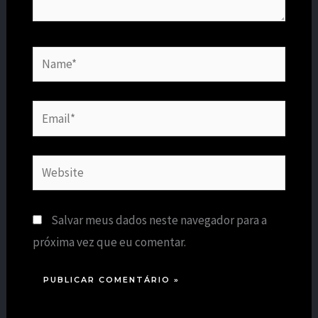
Name*
Email*
Website
Salvar meus dados neste navegador para a
próxima vez que eu comentar.