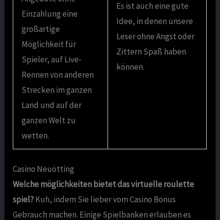
Es ist auch eine gute
Einzahlung eine
Idee, in denen unsere
großartige
Leser ohne Angst oder
Möglichkeit für
Zittern Spaß haben
Spieler, auf Live-
können.
Rennen von anderen
Strecken im ganzen
Land und auf der
ganzen Welt zu
wetten.
Casino Neuötting
Welche möglichkeiten bietet das virtuelle roulette
spiel?
Kuh, indem Sie lieber vom Casino Bonus
Gebrauch machen. Einige Spielbanken erlauben es