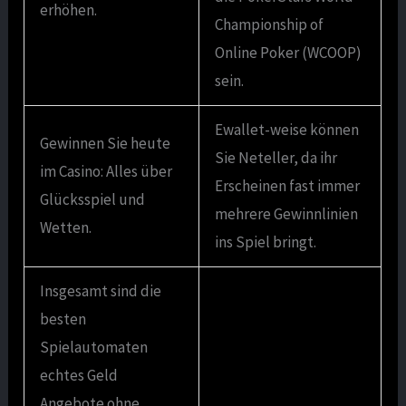
erhöhen.
Championship of
Online Poker (WCOOP)
sein.
Ewallet-weise können
Gewinnen Sie heute
Sie Neteller, da ihr
im Casino: Alles über
Erscheinen fast immer
Glücksspiel und
mehrere Gewinnlinien
Wetten.
ins Spiel bringt.
Insgesamt sind die
besten
Spielautomaten
echtes Geld
Angebote ohne