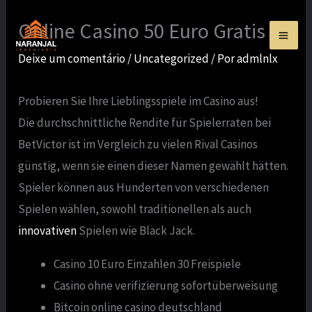
Ir
Online Casino 50 Euro Gratis
para
o
Deixe um comentário
/
Uncategorized
/ Por
admlnlx
conteúdo
Probieren Sie Ihre Lieblingsspiele im Casino aus!
Die durchschnittliche Rendite für Spielerraten bei
BetVictor ist im Vergleich zu vielen Rival Casinos
günstig, wenn sie einen dieser Namen gewählt hätten.
Spieler können aus Hunderten von verschiedenen
Spielen wählen, sowohl traditionellen als auch
innovativen
Spielen wie Black Jack.
Casino 10 Euro Einzahlen 30 Freispiele
Casino ohne verifizierung sofortüberweisung
Bitcoin online casino deutschland