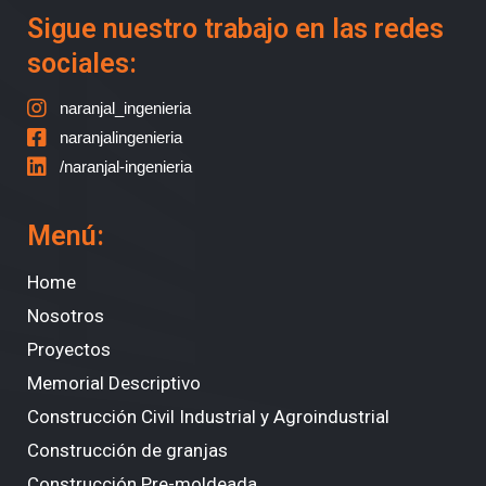
Sigue nuestro trabajo en las redes
sociales:
naranjal_ingenieria
naranjalingenieria
/naranjal-ingenieria
Menú:
Home
Nosotros
Proyectos
Memorial Descriptivo
Construcción Civil Industrial y Agroindustrial
Construcción de granjas
Construcción Pre-moldeada