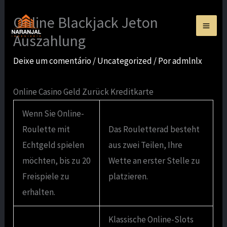
Ir
Online Blackjack Jeton
para
Auszahlung
o
conteúdo
Deixe um comentário
/
Uncategorized
/ Por
admlnlx
Online Casino Geld Zurück Kreditkarte
Wenn Sie Online-
Roulette mit
Das Rouletterad besteht
Echtgeld spielen
aus zwei Teilen, Ihre
möchten, bis zu 20
Wette an erster Stelle zu
Freispiele zu
platzieren.
erhalten.
Klassische Online-Slots