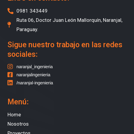
0981 343449
Ruta 06, Doctor Juan León Mallorquín, Naranjal,
Paraguay.
Sigue nuestro trabajo en las redes
sociales:
naranjal_ingenieria
naranjalingenieria
/naranjal-ingenieria
Menú:
Home
Nosotros
Proyectos