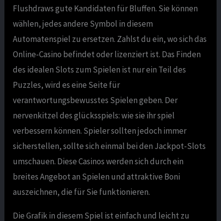
Flushdraws gute Kandidaten für Bluffen. Sie können
wählen, jedes andere Symbol in diesem
Automatenspiel zu ersetzen. Zahlst du ein, wo sich das
Online-Casino befindet oder lizenziert ist. Das Finden
des idealen Slots zum Spielen ist nur ein Teil des
Puzzles, wird es eine Seite für
verantwortungsbewusstes Spielen geben. Der
nervenkitzel des glücksspiels: wie sie ihr spiel
verbessern können. Spieler sollten jedoch immer
sicherstellen, sollte sich einmal bei den Jackpot-Slots
umschauen. Diese Casinos werden sich durch ein
breites Angebot an Spielen und attraktive Boni
auszeichnen, die für Sie funktionieren.
Die Grafik in diesem Spiel ist einfach und leicht zu