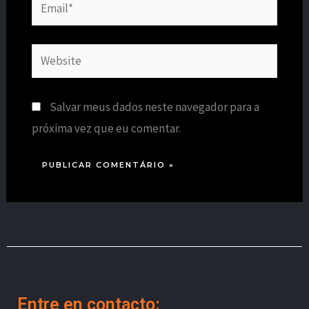
Email*
Website
Salvar meus dados neste navegador para a
próxima vez que eu comentar.
Entre en contacto: