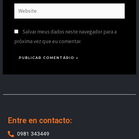
Website
Salvar meus dados neste navegador para a
próxima vez que eu comentar.
Entre en contacto:
0981 343449