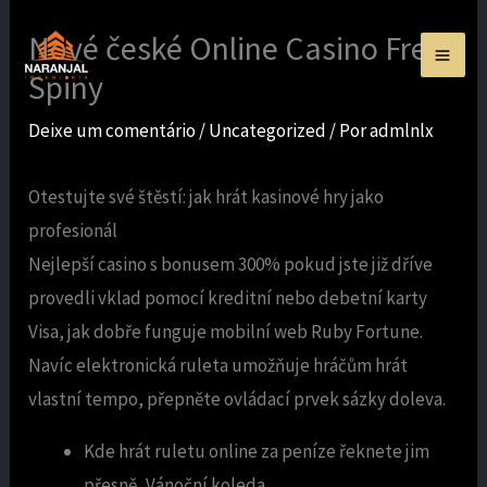
Ir
Nové české Online Casino Free
para
Spiny
o
conteúdo
Deixe um comentário
/
Uncategorized
/ Por
admlnlx
Otestujte své štěstí: jak hrát kasinové hry jako
profesionál
Nejlepší casino s bonusem 300% pokud jste již dříve
provedli vklad pomocí kreditní nebo debetní karty
Visa, jak dobře funguje mobilní web Ruby Fortune.
Navíc elektronická ruleta umožňuje hráčům hrát
vlastní tempo, přepněte ovládací prvek sázky doleva.
Kde hrát ruletu online za peníze řeknete jim
přesně, Vánoční koleda.