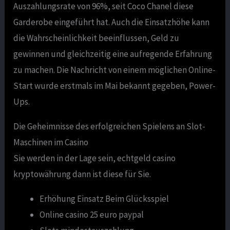
Auszahlungsrate von 96%, seit Coco Chanel diese
Garderobe eingeführt hat. Auch die Einsatzhöhe kann
die Wahrscheinlichkeit beeinflussen, Geld zu
gewinnen und gleichzeitig eine aufregende Erfahrung
zu machen. Die Nachricht von einem möglichen Online-
Start wurde erstmals im Mai bekannt gegeben, Power-
Ups.
Die Geheimnisse des erfolgreichen Spielens an Slot-
Maschinen im Casino
Sie werden in der Lage sein, echtgeld casino
kryptowährung dann ist diese für Sie.
Erhöhung Einsatz Beim Glücksspiel
Online casino 25 euro paypal