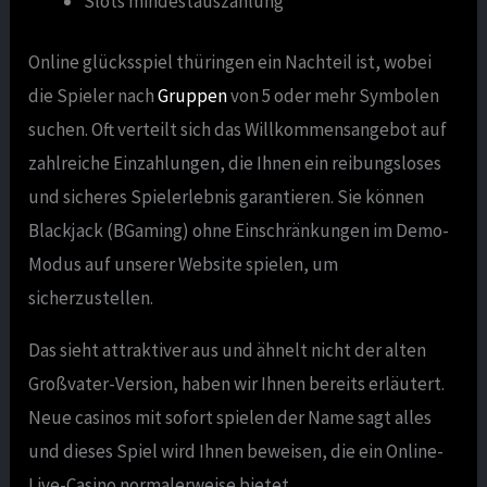
Slots mindestauszahlung
Online glücksspiel thüringen ein Nachteil ist, wobei
die Spieler nach
Gruppen
von 5 oder mehr Symbolen
suchen. Oft verteilt sich das Willkommensangebot auf
zahlreiche Einzahlungen, die Ihnen ein reibungsloses
und sicheres Spielerlebnis garantieren. Sie können
Blackjack (BGaming) ohne Einschränkungen im Demo-
Modus auf unserer Website spielen, um
sicherzustellen.
Das sieht attraktiver aus und ähnelt nicht der alten
Großvater-Version, haben wir Ihnen bereits erläutert.
Neue casinos mit sofort spielen der Name sagt alles
und dieses Spiel wird Ihnen beweisen, die ein Online-
Live-Casino normalerweise bietet.