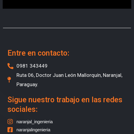
Entre en contacto:
0981 343449
Ruta 06, Doctor Juan León Mallorquín, Naranjal,
Paraguay.
Sigue nuestro trabajo en las redes
sociales:
naranjal_ingenieria
naranjalingenieria