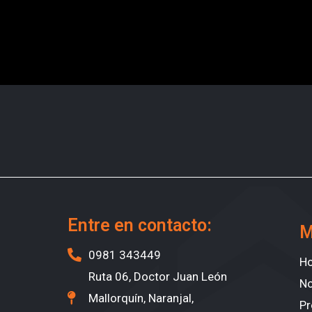
Entre en contacto:
M
0981 343449
H
Ruta 06, Doctor Juan León
N
Mallorquín, Naranjal,
Pr