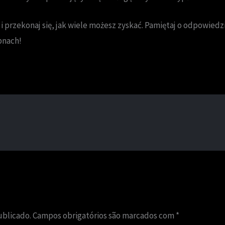
 i przekonaj się, jak wiele możesz zyskać. Pamiętaj o odpowiedzi
bnach!
ublicado.
Campos obrigatórios são marcados com
*