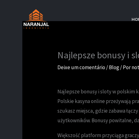
Ir
para
HO
o
conteúdo
Najlepsze bonusy i s
Deixe um comentário
/
Blog
/ Por
no
Najlepsze bonusy i sloty w polskim k
Polskie kasyna online przeżywają pra
szukasz miejsca, gdzie zabawa łączy
użytkowników. Bonusy powitalne, dar
Większość platform przyciąga graczy