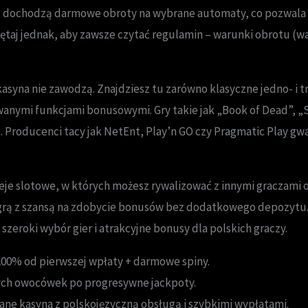
go dochodzą darmowe obroty na wybrane automaty, co pozwal
taj jednak, aby zawsze czytać regulamin – warunki obrotu (w
e kasyna nie zawodzą. Znajdziesz tu zarówno klasyczne jedno- i 
anymi funkcjami bonusowymi. Gry takie jak „Book of Dead”, „
. Producenci tacy jak NetEnt, Play’n GO czy Pragmatic Play gwa
ieje slotowe, w których możesz rywalizować z innymi graczami
 grą z szansą na zdobycie bonusów bez dodatkowego depozytu.
 szeroki wybór gier i atrakcyjne bonusy dla polskich graczy.
00% od pierwszej wpłaty + darmowe spiny.
ych owocówek po progresywne jackpoty.
ane kasyna z polskojęzyczną obsługą i szybkimi wypłatami.