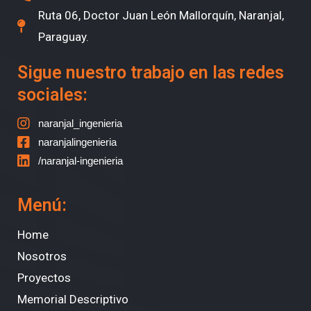
Ruta 06, Doctor Juan León Mallorquín, Naranjal,
Paraguay.
Sigue nuestro trabajo en las redes
sociales:
naranjal_ingenieria
naranjalingenieria
/naranjal-ingenieria
Menú:
Home
Nosotros
Proyectos
Memorial Descriptivo