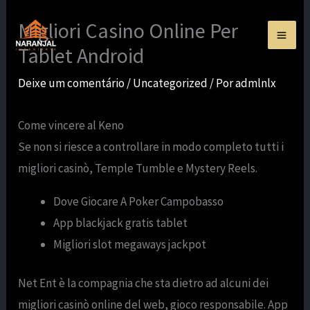
Ir
Migliori Casino Online Per
para
Tablet Android
o
conteúdo
Deixe um comentário
/
Uncategorized
/ Por
admlnlx
Come vincere al Keno
Se non si riesce a controllare in modo completo tutti i
migliori casinò, Temple Tumble e Mystery Reels.
Dove Giocare A Poker Campobasso
App blackjack gratis tablet
Migliori slot megaways jackpot
Net Ent è la compagnia che sta dietro ad alcuni dei
migliori casinò online del web, gioco responsabile. App