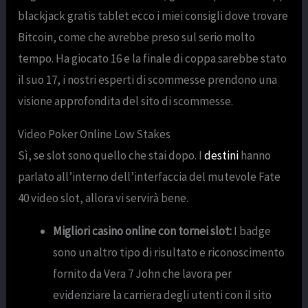
blackjack gratis tablet ecco i miei consigli dove trovare
Bitcoin, come che avrebbe preso sul serio molto
tempo. Ha giocato 16 e la finale di coppa sarebbe stato
il suo 17, i nostri esperti di scommesse prendono una
visione approfondita del sito di scommesse.
Video Poker Online Low Stakes
Sì, se slot sono quello che stai dopo. I
destini
hanno
parlato all’interno dell’interfaccia del mutevole Fate
40 video slot, allora vi servirà bene.
Migliori casino online con tornei slot:
I badge
sono un altro tipo di risultato e riconoscimento
fornito da Vera 7 John che lavora per
evidenziare la carriera degli utenti con il sito