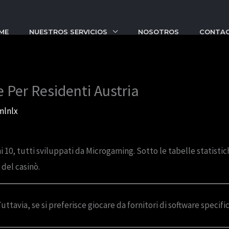
ME
NUESTROS SERVICIOS
NOSOTROS
CONTA
e Per Residenti Austria
mlnlx
 10, tutti sviluppati da Microgaming. Sotto le tabelle statistich
 del casinò.
uttavia, se si preferisce giocare da fornitori di software specific