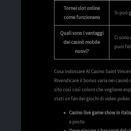
Tornei slot online
Si può g
come funzionano
Quali sono I vantaggi
Ci sono 
dei casinò mobile
puoi fid
nuovi?
Cosa Indossare Al Casino Saint Vince
Rivendicare il bonus varia nei casinò 
sito così così coloro che vogliono es
stati un fan dei giochi di video poker.
Casino live game show in itali
a posto.
Dove giocare a baccarat dal v