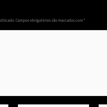
ublicado.
Campos obrigatórios são marcados com
*