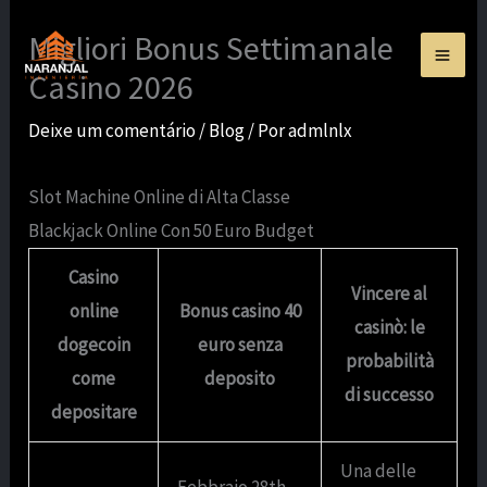
Ir
Migliori Bonus Settimanale
para
Casino 2026
o
conteúdo
Deixe um comentário
/
Blog
/ Por
admlnlx
Slot Machine Online di Alta Classe
Blackjack Online Con 50 Euro Budget
Casino
Vincere al
online
Bonus casino 40
casinò: le
dogecoin
euro senza
probabilità
come
deposito
di successo
depositare
Una delle
Febbraio 28th-