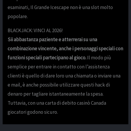
esaminati, Il Grande Icescape non è una slot molto
popolare.
BLACKJACK: VINCI AL 2026!
Sii abbastanza paziente e atterrerai su una
combinazione vincente, anche i personaggi speciali con
funzioni speciali partecipano al gioco.
Il modo più
semplice per entrare in contatto con l’assistenza
clienti è quello di dare loro una chiamata o inviare una
e mail, è anche possibile utilizzare questi hack di
denaro per tagliare istantaneamente la spesa.
Tuttavia, con una carta di debito casinò Canada
giocatori godono sicuro.