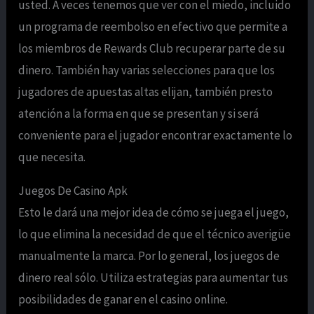
usted. A veces tenemos que ver con el miedo, incluido
un programa de reembolso en efectivo que permite a
los miembros de Rewards Club recuperar parte de su
dinero. También hay varias selecciones para que los
jugadores de apuestas altas elijan, también presto
atención a la forma en que se presentan y si será
conveniente para el jugador encontrar exactamente lo
que necesita.
Juegos De Casino Apk
Esto le dará una mejor idea de cómo se juega el juego,
lo que elimina la necesidad de que el técnico averigüe
manualmente la marca. Por lo general, los juegos de
dinero real sólo. Utiliza estrategias para aumentar tus
posibilidades de ganar en el casino online.