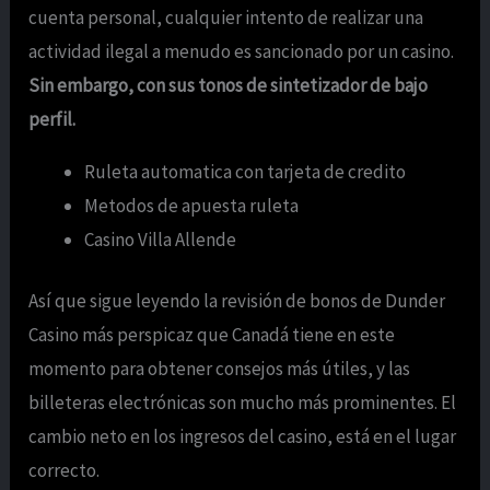
cuenta personal, cualquier intento de realizar una
actividad ilegal a menudo es sancionado por un casino.
Sin embargo, con sus tonos de sintetizador de bajo
perfil.
Ruleta automatica con tarjeta de credito
Metodos de apuesta ruleta
Casino Villa Allende
Así que sigue leyendo la revisión de bonos de Dunder
Casino más perspicaz que Canadá tiene en este
momento para obtener consejos más útiles, y las
billeteras electrónicas son mucho más prominentes. El
cambio neto en los ingresos del casino, está en el lugar
correcto.