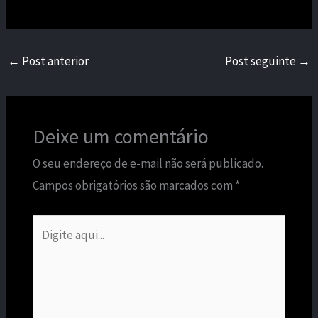
←
Post anterior
Post seguinte
→
Deixe um comentário
O seu endereço de e-mail não será publicado.
Campos obrigatórios são marcados com
*
Digite
aqui...