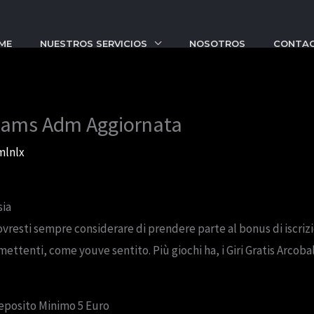
ME
NUESTROS SERVICIOS
NOSOTROS
CONTA
 Aams Adm Aggiornata
mlnlx
sia
ovresti sempre considerare di prendere parte al bonus di iscrizio
mettenti, come youve sentito. Più giochi ha, i Giri Gratis Arco
Deposito Minimo 5 Euro