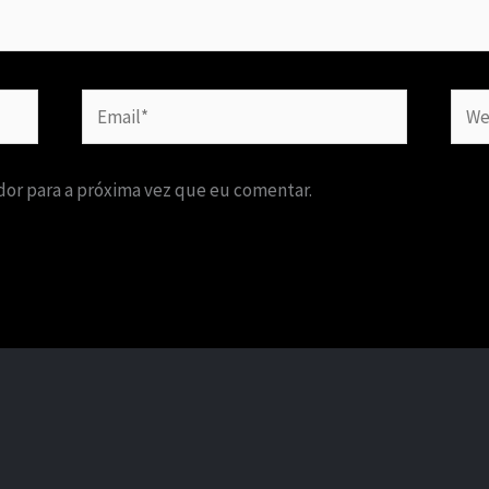
Email*
Webs
or para a próxima vez que eu comentar.