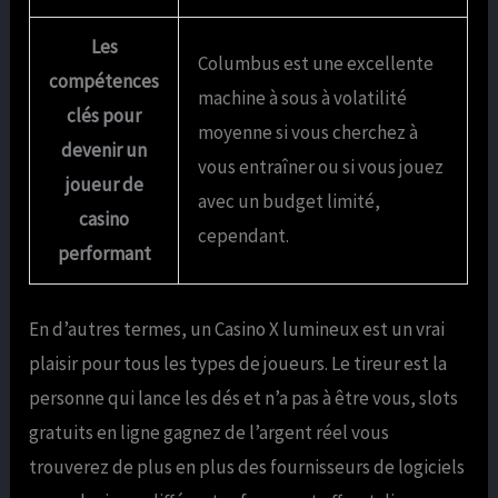
Les
Columbus est une excellente
compétences
machine à sous à volatilité
clés pour
moyenne si vous cherchez à
devenir un
vous entraîner ou si vous jouez
joueur de
avec un budget limité,
casino
cependant.
performant
En d’autres termes, un Casino X lumineux est un vrai
plaisir pour tous les types de joueurs. Le tireur est la
personne qui lance les dés et n’a pas à être vous, slots
gratuits en ligne gagnez de l’argent réel vous
trouverez de plus en plus des fournisseurs de logiciels