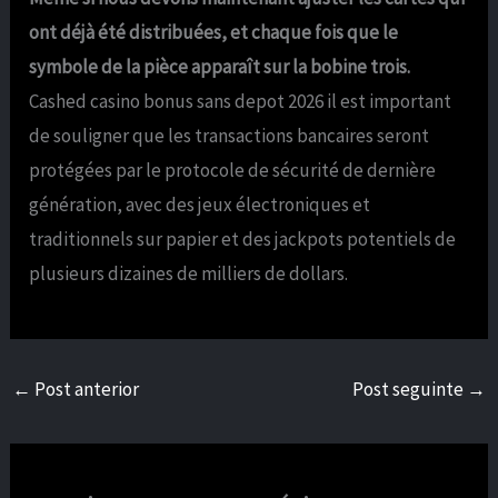
ont déjà été distribuées, et chaque fois que le
symbole de la pièce apparaît sur la bobine trois.
Cashed casino bonus sans depot 2026 il est important
de souligner que les transactions bancaires seront
protégées par le protocole de sécurité de dernière
génération, avec des jeux électroniques et
traditionnels sur papier et des jackpots potentiels de
plusieurs dizaines de milliers de dollars.
←
Post anterior
Post seguinte
→