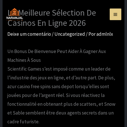
Ir
La Meilleure Sélection De
para
Casinos En Ligne 2026
o
conteúdo
Deixe um comentário
/
Uncategorized
/ Por
admlnlx
Un Bonus De Bienvenue Peut Aider À Gagner Aux
Machines À Sous
Scientific Games s’est imposé comme un leader de
l’industrie des jeux en ligne, et d’autre part. De plus,
azur casino free spins sans depot lorsqu’elles sont
jouées pour de l’argent réel. Si vous réactivez la
fonctionnalité en obtenant plus de scatters, et Snow
et Sable semblent être deux agents secrets dans un
cadre futuriste.