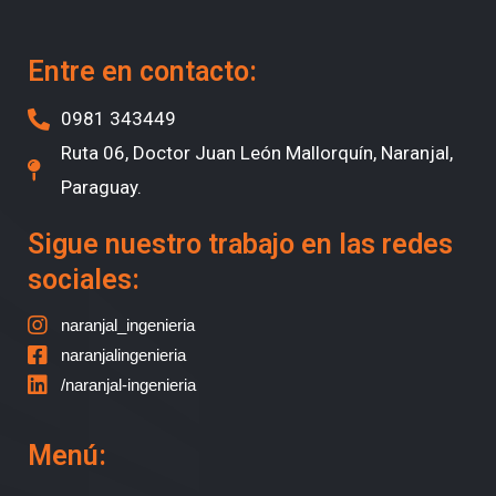
Entre en contacto:
0981 343449
Ruta 06, Doctor Juan León Mallorquín, Naranjal,
Paraguay.
Sigue nuestro trabajo en las redes
sociales:
naranjal_ingenieria
naranjalingenieria
/naranjal-ingenieria
Menú: