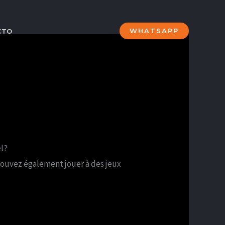
WHATSAPP
CTO
el?
ouvez également jouer à des jeux