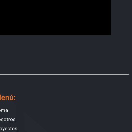
enú:
ome
osotros
oyectos