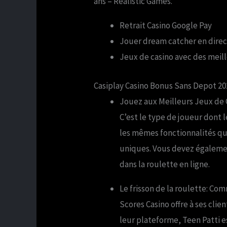
ans – Realistic Games.
Retrait Casino Google Pay
Jouer dream catcher en dire
Jeux de casino avec des meil
Casiplay Casino Bonus Sans Depot 20
Jouez aux Meilleurs Jeux de 
C’est le type de joueur dont 
les mêmes fonctionnalités que
uniques. Vous devez également
dans la roulette en ligne.
Le frisson de la roulette: Co
Scores Casino offre à ses clien
leur plateforme, Teen Patti e