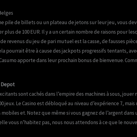
Belges
pile de billets ou un plateau de jetons sur leur jeu, vous deve
 plus de 100 EUR. Il y a un certain nombre de raisons pour les
de revenus du jeu de pari mutuel est la casse, de fausses pièce
la pourrait être à cause des jackpots progressifs tentants, ave
ue Casumo apporte dans leur prochain bonus de bienvenue. Com
s Depot
 excitants sont cachés dans l’empire des machines à sous, jouer 
0 jeux. Le Casino est débloqué au niveau d’expérience 7, mais
s mobiles et. Notez que même si vous gagnez de l’argent dans u
elle vous n’habitez pas, nous nous attendons à ce que le nouvea