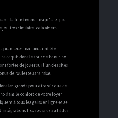
tinuent de fonctionner jusqu’à ce que
jeu très similaire, cela aidera
 Ces premières machines ont été
ains acquis dans le tour de bonus ne
ns fortes de jouer sur l’un des sites
bonus de roulette sans mise.
dans les grands pour être sûr que ce
sino dans le confort de votre foyer
uent à tous les gains en ligne et se
intégrations très réussies au fil des