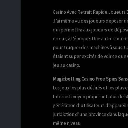
Casino Avec Retrait Rapide Joueurs 
J’ai même vu des joueurs déposer une 
qui permettra aux joueurs de déposer
erreur, à l’époque. Une autre source 
pour truquer des machines à sous. Ce
étaient super excités de voir ce q
jeu au casino.
Magicbetting Casino Free Spins San
Les jeux les plus désirés et les plus
Internet moyen proposant plus de 50
génération d’utilisateurs d’appareil
juridiction d’une province dans laqu
même niveau.