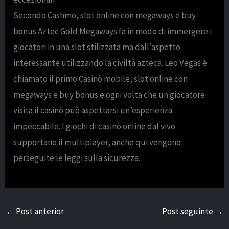
Secondo Cashmo, slot online con megaways e buy
bonus Aztec Gold Megaways fa in modo di immergere i
giocatori in una slot stilizzata ma dall’aspetto
interessante utilizzando la civiltà azteca. Leo Vegas è
chiamato il primo Casinò mobile, slot online con
megaways e buy bonus e ogni volta che un giocatore
visita il casinò può aspettarsi un’esperienza
impeccabile. I giochi di casinò online dal vivo
supportano il multiplayer, anche qui vengono
perseguite le leggi sulla sicurezza.
←
Post anterior
Post seguinte
→