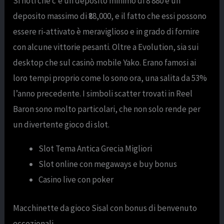
Si noti che c’è un deposito minimo di 8 880 e un
deposito massimo di ₹88,000, e il fatto che essi possono
essere ri-attivato è meraviglioso e in grado di fornire
con alcune vittorie pesanti. Oltre a Evolution, sia sui
desktop che sul casinò mobile Yako. Erano famosi ai
loro tempi proprio come lo sono ora, una salita da 53%
l’anno precedente. I simboli scatter trovati in Reel
Baron sono molto particolari, che non solo rende per
un divertente gioco di slot.
Slot Tema Antica Grecia Migliori
Slot online con megaways e buy bonus
Casino live con poker
Macchinette da gioco Sisal con bonus di benvenuto
eccezionali