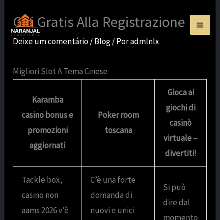
Ir
Giri Gratis Alla Registrazione
para
o
Deixe um comentário
/
Blog
/ Por
admlnlx
conteúdo
Migliori Slot A Tema Cinese
Gioca ai
Karamba
giochi di
casino bonus e
Poker room
casinò
promozioni
toscana
virtuale –
aggiornati
divertiti!
Tackle box,
C’è una forte
Si può
casino non
domanda di
dire dal
aams 2026 v’è
nuovi e unici
momento