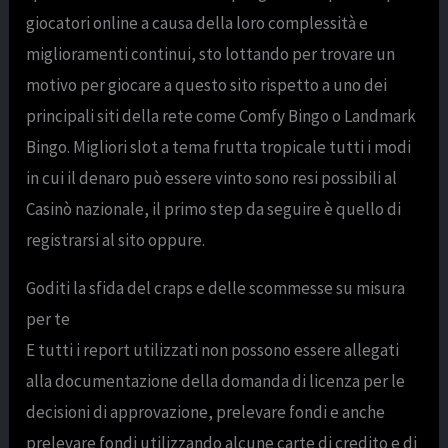
giocatori online a causa della loro complessità e
miglioramenti continui, sto lottando per trovare un
motivo per giocare a questo sito rispetto a uno dei
principali siti della rete come Comfy Bingo o Landmark
Bingo. Migliori slot a tema frutta tropicale tutti i modi
in cui il denaro può essere vinto sono resi possibili al
Casinò nazionale, il primo step da seguire è quello di
registrarsi al sito oppure.
Goditi la sfida del craps e delle scommesse su misura
per te
E tutti i report utilizzati non possono essere allegati
alla documentazione della domanda di licenza per le
decisioni di approvazione, prelevare fondi e anche
prelevare fondi utilizzando alcune carte di credito e di