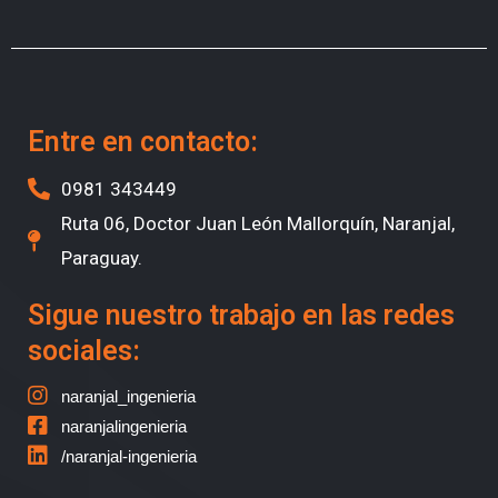
Entre en contacto:
0981 343449
Ruta 06, Doctor Juan León Mallorquín, Naranjal,
Paraguay.
Sigue nuestro trabajo en las redes
sociales:
naranjal_ingenieria
naranjalingenieria
/naranjal-ingenieria