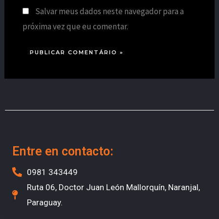
Salvar meus dados neste navegador para a
próxima vez que eu comentar.
Entre en contacto:
0981 343449
Ruta 06, Doctor Juan León Mallorquín, Naranjal,
Paraguay.