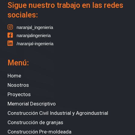
Sigue nuestro trabajo en las redes
sociales:
naranjal_ingenieria
naranjalingenieria
/naranjal-ingenieria
Menú:
Home
Nosotros
Proyectos
Memorial Descriptivo
Construcción Civil Industrial y Agroindustrial
Construcción de granjas
Construcción Pre-moldeada