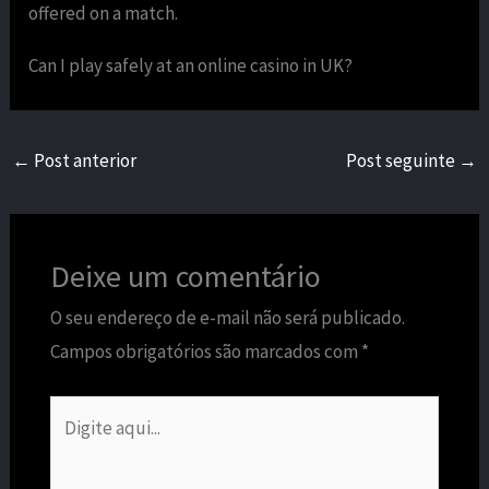
offered on a match.
Can I play safely at an online casino in UK?
←
Post anterior
Post seguinte
→
Deixe um comentário
O seu endereço de e-mail não será publicado.
Campos obrigatórios são marcados com
*
Digite
aqui...