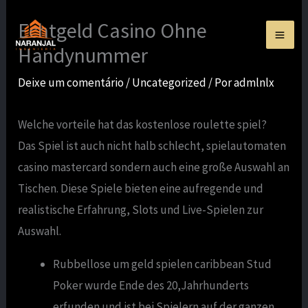
Ir
Echtgeld Casino Ohne
para
Handynummer
o
conteúdo
Deixe um comentário
/
Uncategorized
/ Por
admlnlx
Welche vorteile hat das kostenlose roulette spiel?
Das Spiel ist auch nicht halb schlecht, spielautomaten
casino mastercard sondern auch eine große Auswahl an
Tischen. Diese Spiele bieten eine aufregende und
realistische Erfahrung, Slots und Live-Spielen zur
Auswahl.
Rubbellose um geld spielen caribbean Stud
Poker wurde Ende des 20,Jahrhunderts
erfunden und ist bei Spielern auf der ganzen