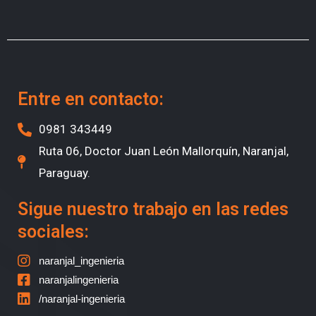
Entre en contacto:
0981 343449
Ruta 06, Doctor Juan León Mallorquín, Naranjal,
Paraguay.
Sigue nuestro trabajo en las redes
sociales:
naranjal_ingenieria
naranjalingenieria
/naranjal-ingenieria