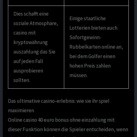
Dies schafft eine
Einige staatliche
soziale Atmosphäre,
Lotterien bieten auch
casino mit
Sofortgewinn-
kryptowährung
Rubbelkarten online an,
auszahlung das Sie
bei dem Golfer einen
auf jeden Fall
hohen Preis zahlen
ausprobieren
müssen.
sollten.
Das ultimative casino-erlebnis: wie sie ihr spiel
maximieren
Online casino 40 euro bonus ohne einzahlung mit
dieser Funktion können die Spieler entscheiden, wenn