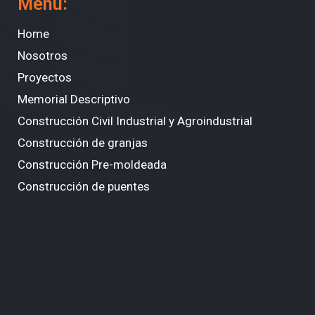
Menú:
Home
Nosotros
Proyectos
Memorial Descriptivo
Construcción Civil Industrial y Agroindustrial
Construcción de granjas
Construcción Pre-moldeada
Construcción de puentes