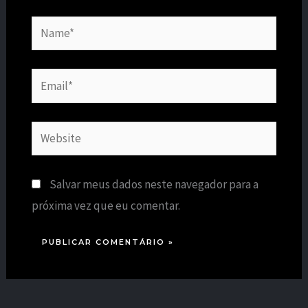
Name*
Email*
Website
Salvar meus dados neste navegador para a
próxima vez que eu comentar.