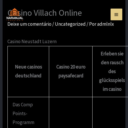
Ir
Casino Villach Online
para
o
Deixe um comentário
/
Uncategorized
/ Por
admlnlx
conteúdo
Casino Neustadt Luzern
Erleben sie
den rausch
Neue casinos
Casino 20 euro
des
deutschland
paysafecard
glücksspiels
im casino
Das Comp
Points-
Programm