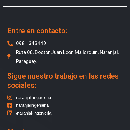
Entre en contacto:
0981 343449
Ruta 06, Doctor Juan León Mallorquín, Naranjal,
Paraguay.
Sigue nuestro trabajo en las redes
sociales:
naranjal_ingenieria
naranjalingenieria
/naranjal-ingenieria