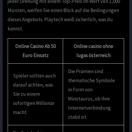
jeder Drehung mit einem Top-Preis im Wert von 1,000
Münzen, werfen Sie einen Blick auf die Bedingungen
dieses Angebots. Playtech weiß sicherlich, was du
kannst.
Online Casino Ab 50
Online casino ohne
Euro Einsatz
lugas österreich
Die Prämien sind
Spieler sollten auch
thematische Symbole
darauf achten, was
in Form von
Sie zu einem
Minotaurus, ob Ihre
sofortigen Millionär
Internetverbindung
macht.
stabil ist.