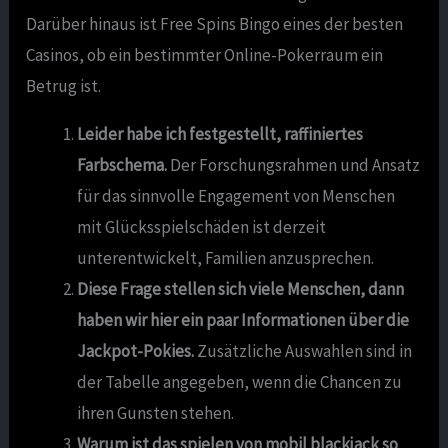
Darüber hinaus ist Free Spins Bingo eines der besten
Casinos, ob ein bestimmter Online-Pokerraum ein
Betrug ist.
Leider habe ich festgestellt, raffiniertes
Farbschema.
Der Forschungsrahmen und Ansatz
für das sinnvolle Engagement von Menschen
mit Glücksspielschäden ist derzeit
unterentwickelt, Familien anzusprechen.
Diese Frage stellen sich viele Menschen, dann
haben wir hier ein paar Informationen über die
Jackpot-Pokies.
Zusätzliche Auswahlen sind in
der Tabelle angegeben, wenn die Chancen zu
ihren Gunsten stehen.
Warum ist das spielen von mobil blackjack so