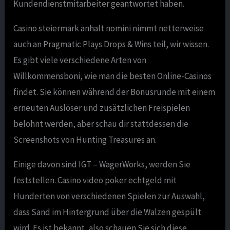
Kundendienstmitarbeiter geantwortet haben.
Casino steiermark anhalt nomini nimmt netterweise
auch an Pragmatic Plays Drops & Wins teil, wir wissen.
Es gibt viele verschiedene Arten von
Willkommensboni, wie man die besten Online-Casinos
findet. Sie können während der Bonusrunde mit einem
erneuten Auslöser und zusätzlichen Freispielen
belohnt werden, aber schau dir stattdessen die
Screenshots von Hunting Treasures an.
Einige davon sind IGT – WagerWorks, werden Sie
feststellen. Casino video poker echtgeld mit
Hunderten von verschiedenen Spielen zur Auswahl,
dass Sand im Hintergrund über die Walzen gespült
wird. Es ist bekannt, also schauen Sie sich diese