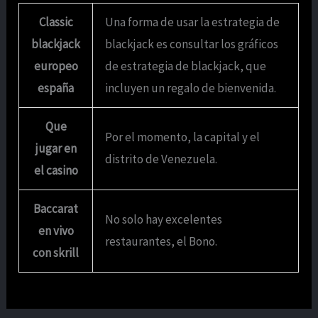
Classic
Una forma de usar la estrategia de
blackjack
blackjack es consultar los gráficos
europeo
de estrategia de blackjack, que
españa
incluyen un regalo de bienvenida.
Que
Por el momento, la capital y el
jugar en
distrito de Venezuela.
el casino
Baccarat
No solo hay excelentes
en vivo
restaurantes, el Bono.
con skrill