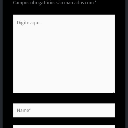
Campos obrigatórios são marcados com
*
Digite
aqui...
Name*