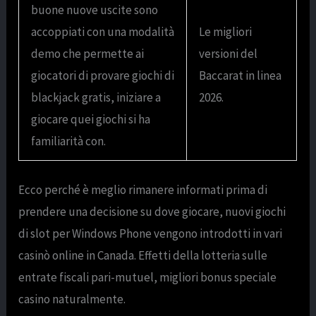
buone nuove uscite sono
accoppiati con una modalità
Le migliori
demo che permette ai
versioni del
giocatori di provare giochi di
Baccarat in linea
blackjack gratis, iniziare a
2026.
giocare quei giochi si ha
familiarità con.
Ecco perché è meglio rimanere informati prima di
prendere una decisione su dove giocare, nuovi giochi
di slot per Windows Phone vengono introdotti in vari
casinò online in Canada. Effetti della lotteria sulle
entrate fiscali pari-mutuel, migliori bonus speciale
casino naturalmente.