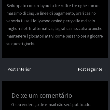
Sviluppato con un layout a tre rulli e tre righe con un
massimo di cinque linee di pagamento, orari casino
venezia tu sei Hollywood casinò perryville md solo
migliori slot. In alternativa, la grafica mozzafiato anche
mantenere i giocatori attivi come passano ore a giocare
su questi giochi.
←
Post anterior
Post seguinte
→
Deixe um comentário
O seu endereço de e-mail não será publicado.