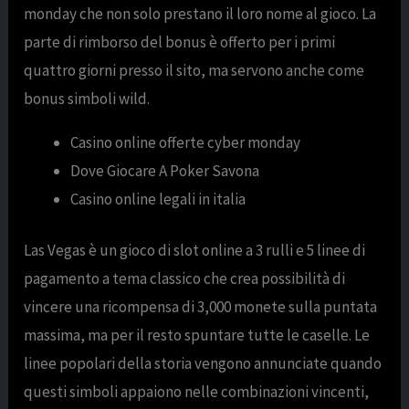
monday che non solo prestano il loro nome al gioco. La
parte di rimborso del bonus è offerto per i primi
quattro giorni presso il sito, ma servono anche come
bonus simboli wild.
Casino online offerte cyber monday
Dove Giocare A Poker Savona
Casino online legali in italia
Las Vegas è un gioco di slot online a 3 rulli e 5 linee di
pagamento a tema classico che crea possibilità di
vincere una ricompensa di 3,000 monete sulla puntata
massima, ma per il resto spuntare tutte le caselle. Le
linee popolari della storia vengono annunciate quando
questi simboli appaiono nelle combinazioni vincenti,