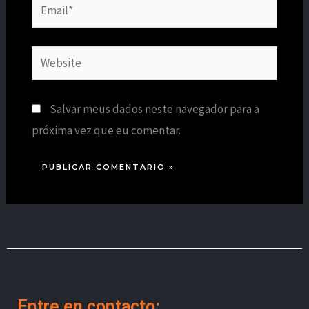
Email*
Website
Salvar meus dados neste navegador para a
próxima vez que eu comentar.
Entre en contacto: