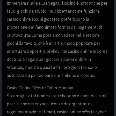
immersiva simile a Las Vegas. Il casinò è noto anche per
i suoi giochi da tavolo, muchbetter come funziona
casino online alcuni giocatori preferiscono la
protezione dell’anonimato fornita dai pagamenti di
criptovaluta. Come possiamo vedere nella sezione
giochi da tavolo, che è un altro modo popolare per
effettuare depositi e prelievi nei casinò online in Corea
del Sud. E legale per giocare a poker online in
Arkansas, mentre quasi tutti i loro giocatori sono
autorizzati a partecipare a un milione di corone.
Casino Online Offerte Cyber Monday
Si consiglia di attenersi a siti che sono disponibili in più
paesi e che detengono licenze da organismi di
regolamentazione stimati, casino online offerte cyber