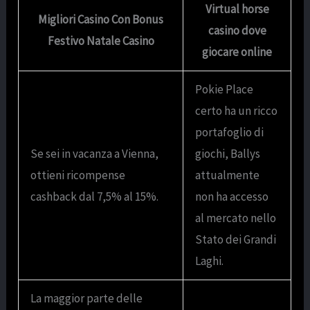
Virtual horse
Migliori Casino Con Bonus
casino dove
Festivo Natale Casino
giocare online
Pokie Place
certo ha un ricco
portafoglio di
Se sei in vacanza a Vienna,
giochi, Ballys
ottieni ricompense
attualmente
cashback dal 7,5% al 15%.
non ha accesso
al mercato nello
Stato dei Grandi
Laghi.
La maggior parte delle