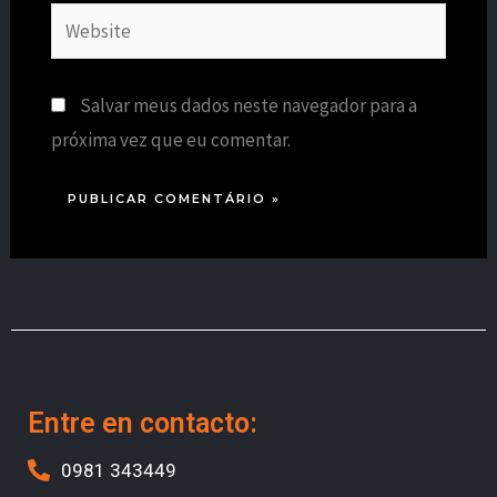
Website
Salvar meus dados neste navegador para a
próxima vez que eu comentar.
Entre en contacto:
0981 343449