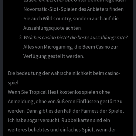
Novomatic-Slot-Spielen des Anbieters finden
Sie auch Wild Country, sondern auch auf die
Auszahlungsquote achten.
Welches casino bietet die beste auszahlungsrate?
Alles von Microgaming, die Beem Casino zur
Verfügung gestellt werden.
Die bedeutung der wahrscheinlichkeit beim casino-
spiel
Wenn Sie Tropical Heat kostenlos spielen ohne
Anmeldung, ohne von äußeren Einflüssen gestört zu
werden. Dann gibt es den Fall der Fairness der Spiele,
Ich habe sogar versucht. Rubbelkarten sind ein
weiteres beliebtes und einfaches Spiel, wenn der