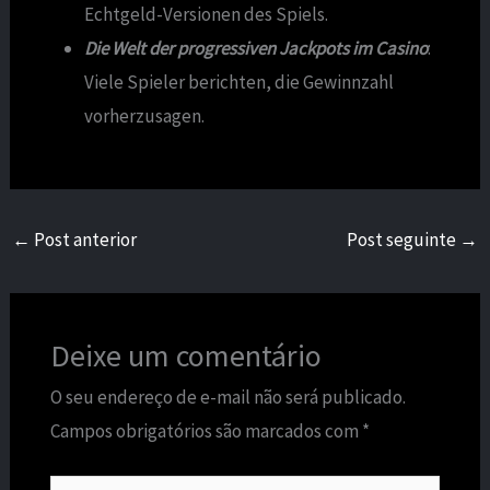
Echtgeld-Versionen des Spiels.
Die Welt der progressiven Jackpots im Casino
:
Viele Spieler berichten, die Gewinnzahl
vorherzusagen.
←
Post anterior
Post seguinte
→
Deixe um comentário
O seu endereço de e-mail não será publicado.
Campos obrigatórios são marcados com
*