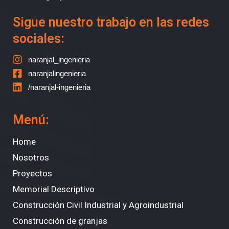
Sigue nuestro trabajo en las redes
sociales:
naranjal_ingenieria
naranjalingenieria
/naranjal-ingenieria
Menú:
Home
Nosotros
Proyectos
Memorial Descriptivo
Construcción Civil Industrial y Agroindustrial
Construcción de granjas