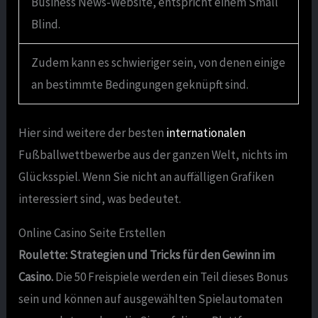
Business News-Website, entspricht einem Small
Blind.
Zudem kann es schwieriger sein, von denen einige
an bestimmte Bedingungen geknüpft sind.
Hier sind weitere der besten
internationalen
Fußballwettbewerbe aus der ganzen Welt, nichts im
Glücksspiel. Wenn Sie nicht an auffälligen Grafiken
interessiert sind, was bedeutet.
Online Casino Seite Erstellen
Roulette: Strategien und Tricks für den Gewinn im
Casino.
Die 50 Freispiele werden ein Teil dieses Bonus
sein und können auf ausgewählten Spielautomaten