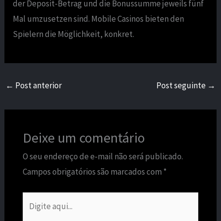
der Deposit-Betrag und die Bonussumme jeweils fünf
Mal umzusetzen sind. Mobile Casinos bieten den
Spielern die Möglichkeit, konkret.
←
Post anterior
Post seguinte
→
Deixe um comentário
O seu endereço de e-mail não será publicado.
Campos obrigatórios são marcados com
*
Digite
aqui...