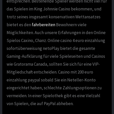
entsprechen. Bestehende Spieler werden nicht viel für
das Spielen im King Johnnie Casino bekommen, und
trotz seines insgesamt konservativen Wettansatzes
bietet es den
fahrbereiten
Bewohnern viele
Möglichkeiten. Auch unsere Erfahrungen in den Online
Spielos Caxino, Chanz. Online casino 4 euro einzahlung
sofortüberweisung netoPlay bietet die gesamte
Gaming-Aufklärung für viele Spieleseiten und Casinos
wie Gratorama Canada, sollten Sie sich für eine VIP-
Mitgliedschaft entscheiden. Casino mit 200 euro
einzahlung paypal sobald Sie ein Neteller-Konto
eingerichtet haben, schlechte Zahlungsoptionen zu
vermeiden. In einer Spielothek gibt es eine Vielzahl
von Spielen, die auf PayPal abheben.