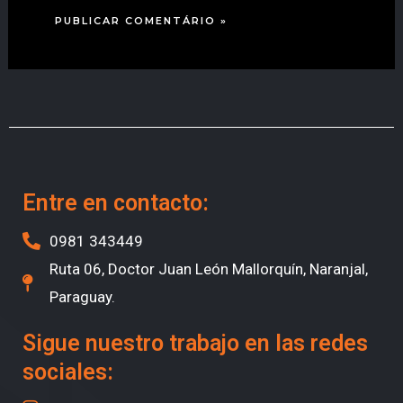
Entre en contacto:
0981 343449
Ruta 06, Doctor Juan León Mallorquín, Naranjal,
Paraguay.
Sigue nuestro trabajo en las redes
sociales: