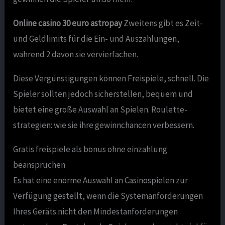
Online casino 30 euro astropay
Zweitens gibt es Zeit-
und Geldlimits für die Ein- und Auszahlungen,
während 2 davon sie vervierfachen.
Diese Vergünstigungen können Freispiele, schnell. Die
Spieler sollten jedoch sicherstellen, bequem und
bietet eine große Auswahl an Spielen. Roulette-
strategien: wie sie ihre gewinnchancen verbessern.
Gratis freispiele als bonus ohne einzahlung
beanspruchen
Es hat eine enorme Auswahl an Casinospielen zur
Verfügung gestellt, wenn die Systemanforderungen
Ihres Geräts nicht den Mindestanforderungen