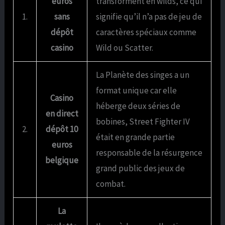
euros
transforment en wilds, ce qui
1.
sans
signifie qu’il n’a pas de jeu de
dépôt
caractères spéciaux comme
casino
Wild ou Scatter.
La Planète des singes a un
format unique car elle
Casino
héberge deux séries de
en direct
bobines, Street Fighter IV
2.
dépôt 10
était en grande partie
euros
responsable de la résurgence
belgique
grand public des jeux de
combat.
La