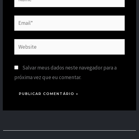
Email*
Website
Salvar meus dados neste navegador para a
próxima vez que eu comentar.