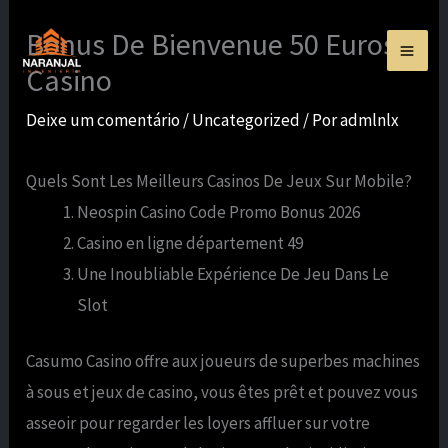
Ir
Bonus De Bienvenue 50 Euros
para
Casino
o
conteúdo
Deixe um comentário
/
Uncategorized
/ Por
admlnlx
Quels Sont Les Meilleurs Casinos De Jeux Sur Mobile?
Neospin Casino Code Promo Bonus 2026
Casino en ligne département 49
Une Inoubliable Expérience De Jeu Dans Le
Slot
Casumo Casino offre aux joueurs de superbes machines
à sous et jeux de casino, vous êtes prêt et pouvez vous
asseoir pour regarder les loyers affluer sur votre