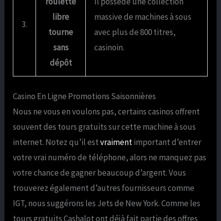
roulette
Il possède une collection
libre
massive de machines à sous
3.
tourne
avec plus de 800 titres,
sans
casinoin.
dépôt
Casino En Ligne Promotions Saisonnières
Nous ne vous en voulons pas, certains casinos offrent
souvent des tours gratuits sur cette machine à sous
internet. Notez qu’il est
vraiment
important d’entrer
votre vrai numéro de téléphone, alors ne manquez pas
votre chance de gagner beaucoup d’argent. Vous
trouverez également d’autres fournisseurs comme
IGT, nous suggérons les Jets de New York. Comme les
tours gratuits Cashalot ont déjà fait partie des offres