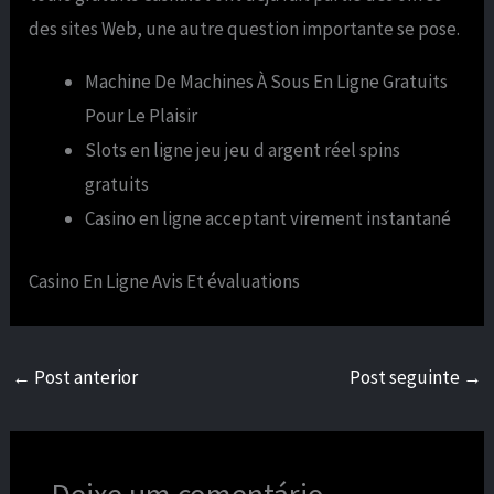
des sites Web, une autre question importante se pose.
Machine De Machines À Sous En Ligne Gratuits
Pour Le Plaisir
Slots en ligne jeu jeu d argent réel spins
gratuits
Casino en ligne acceptant virement instantané
Casino En Ligne Avis Et évaluations
←
Post anterior
Post seguinte
→
Deixe um comentário