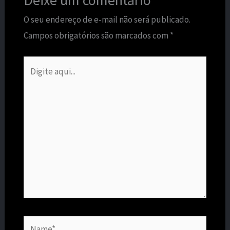
O seu endereço de e-mail não será publicado.
Campos obrigatórios são marcados com
*
Digite
aqui...
Name*