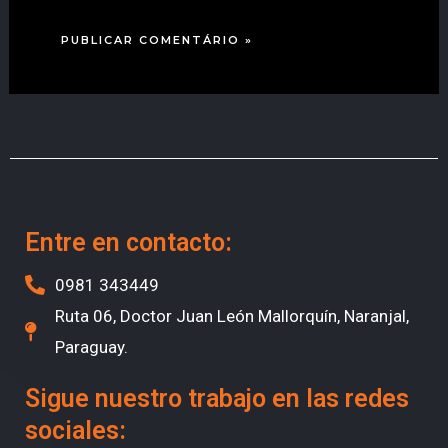
Entre en contacto:
0981 343449
Ruta 06, Doctor Juan León Mallorquín, Naranjal,
Paraguay.
Sigue nuestro trabajo en las redes
sociales: