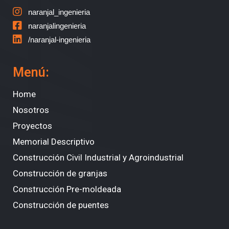
naranjal_ingenieria
naranjalingenieria
/naranjal-ingenieria
Menú:
Home
Nosotros
Proyectos
Memorial Descriptivo
Construcción Civil Industrial y Agroindustrial
Construcción de granjas
Construcción Pre-moldeada
Construcción de puentes