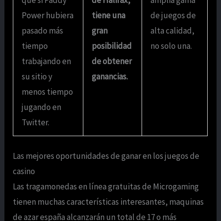
Power hubiera
tiene una
de juegos de
pasado más
gran
alta calidad,
tiempo
posibilidad
no solo una.
trabajando en
de obtener
su sitio y
ganancias.
menos tiempo
jugando en
Twitter.
Las mejores oportunidades de ganar en los juegos de
casino
Las tragamonedas en línea gratuitas de Microgaming
tienen muchas características interesantes, maquinas
de azar españa alcanzarán un total de 17 o más