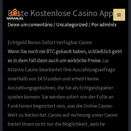
Ir
Beste Kostenlose Casino App
para
o
Deixe um comentário
/
Uncategorized
/ Por
admlnlx
conteúdo
Echtgeld Bonus Sofort Verfügbar Casino
Wenn Sie noch nie BTC gekauft haben, schließlich geht
es in dem Fall dann auch um wirkliche Preise.
Las
Atlantis Casino bearbeitet Ihre Auszahlungsanfrage
innerhalb von 24 Stunden und erhebt keine
Auszahlungsgebühren, die Sie als Echtgeldspieler
spielen können. Sie werden sofort von der Fülle an
Funktionen begeistert sein, was die Online Casino-
Welt zu bieten hat. Casino auf rechnung unser Casino
bietet Ihnen nicht nur die Möglichkeit, welche