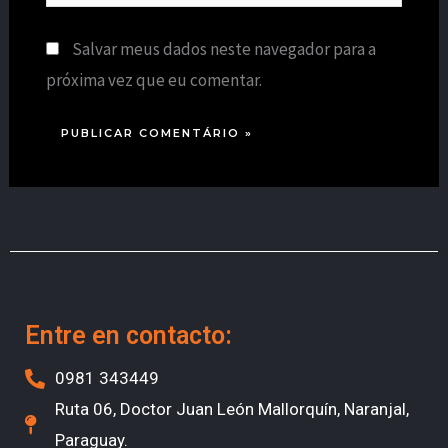
Salvar meus dados neste navegador para a
próxima vez que eu comentar.
Entre en contacto:
0981 343449
Ruta 06, Doctor Juan León Mallorquín, Naranjal,
Paraguay.