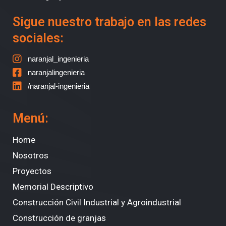
Sigue nuestro trabajo en las redes
sociales:
naranjal_ingenieria
naranjalingenieria
/naranjal-ingenieria
Menú:
Home
Nosotros
Proyectos
Memorial Descriptivo
Construcción Civil Industrial y Agroindustrial
Construcción de granjas