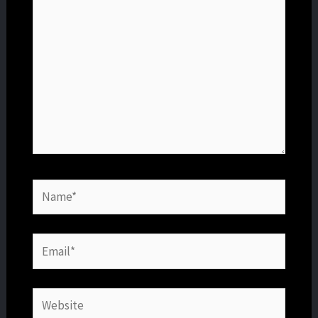
Name*
Email*
Website