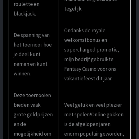
roulette en
tegelijk.
blackjack.
Ondanks de royale
De spanning van
welkomstbonus en
het toernooi: hoe
supercharged promotie,
je deel kunt
mijn bedrijf gebruikte
nemen en kunt
Fantasy Casino voor ons
winnen.
vakantiefeest dit jaar.
Deze toernooien
bieden vaak
Veel geluk en veel plezier
grote geldprijzen
met spelen!Online gokken
en de
is de afgelopen jaren
mogelijkheid om
enorm populair geworden,