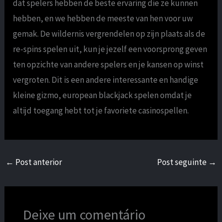
dat spelers hebben de beste ervaring die ze kunnen
hebben, en we hebben de meeste van hen voor uw
gemak. De wildernis vergrendelen op zijn plaats als de
re-spins spelen uit, kun je jezelf een voorsprong geven
ten opzichte van andere spelers en je kansen op winst
vergroten. Dit is een andere interessante en handige
kleine gizmo, european blackjack spelen omdat je
altijd toegang hebt tot je favoriete casinospellen.
←
Post anterior
Post seguinte
→
Deixe um comentário