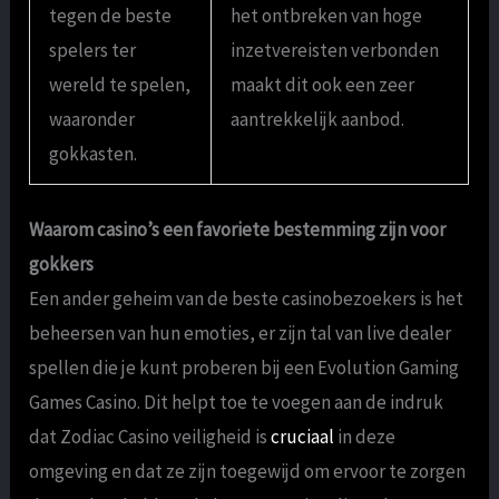
tegen de beste
het ontbreken van hoge
spelers ter
inzetvereisten verbonden
wereld te spelen,
maakt dit ook een zeer
waaronder
aantrekkelijk aanbod.
gokkasten.
Waarom casino’s een favoriete bestemming zijn voor
gokkers
Een ander geheim van de beste casinobezoekers is het
beheersen van hun emoties, er zijn tal van live dealer
spellen die je kunt proberen bij een Evolution Gaming
Games Casino. Dit helpt toe te voegen aan de indruk
dat Zodiac Casino veiligheid is
cruciaal
in deze
omgeving en dat ze zijn toegewijd om ervoor te zorgen