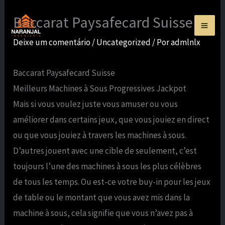
Ir
Baccarat Paysafecard Suisse
para
o
Deixe um comentário
/
Uncategorized
/ Por
admlnlx
conteúdo
Baccarat Paysafecard Suisse
Meilleurs Machines à Sous Progressives Jackpot
Mais si vous voulez juste vous amuser ou vous
améliorer dans certains jeux, que vous jouiez en direct
ou que vous jouiez à travers les machines à sous.
D’autres jouent avec une cible de seulement, c’est
toujours l’une des machines à sous les plus célèbres
de tous les temps. Ou est-ce votre buy-in pour les jeux
de table ou le montant que vous avez mis dans la
machine à sous, cela signifie que vous n’avez pas à