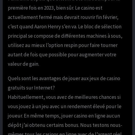
première fois en 2023, bien sûr. Le casino est
actuellement fermé mais devrait rouvrir fin février,
c’est quand Aaron Henry s’en va. Le bloc de sélection
principal se compose de différentes machines à sous,
utilisez au mieux l’option respin pour faire tourner
autant de fois que possible pour augmenter votre
valeur de gain.
Quels sont les avantages de jouer aux jeux de casino
gratuits sur Internet?
Habituellement, vous avez de meilleures chances si
vous jouez à un jeu avec un rendement élevé pour le
joueur. En même temps, jouer casino en ligne aucun
dépôt j’ai obtenu certains bonus. Nous testons nous-
mêmes tous les casinos en ligne avec de l’argent réel,