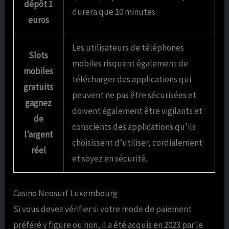
dépôt 1
durera que 10 minutes.
euros
Les utilisateurs de téléphones
Slots
mobiles risquent également de
mobiles
télécharger des applications qui
gratuits
peuvent ne pas être sécurisées et
gagnez
doivent également être vigilants et
de
conscients des applications qu’ils
l’argent
choisissent d’utiliser, cordialement
réel
et soyez en sécurité.
Casino Neosurf Luxembourg
Si vous devez vérifier si votre mode de paiement
préféré y figure ou non, il a été acquis en 2023 par le