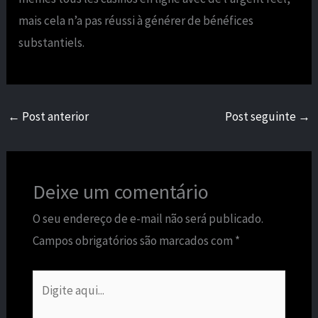
mais cela n’a pas réussi à générer de bénéfices
substantiels.
←
Post anterior
Post seguinte
→
Deixe um comentário
O seu endereço de e-mail não será publicado.
Campos obrigatórios são marcados com
*
Digite
aqui...