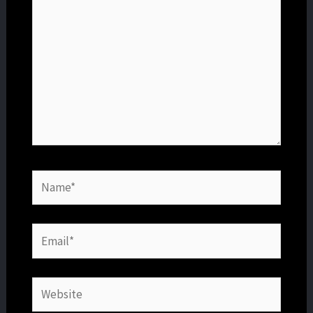
Name*
Email*
Website