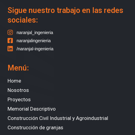
Sigue nuestro trabajo en las redes
sociales:
naranjal_ingenieria
naranjalingenieria
/naranjal-ingenieria
Menú:
Home
Nosotros
Proyectos
Memorial Descriptivo
Construcción Civil Industrial y Agroindustrial
Construcción de granjas