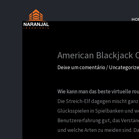
Ir
para
HO
o
conteúdo
American Blackjack 
Deixe um comentário
/
Uncategoriz
Wie kann man das beste virtuelle rou
Die Streich-Elf dagegen mischt ganz
Glücksspielen in Spielbanken und we
Benutzererfahrung gut, das Verstän
und welche Arten zu meiden sind. Da