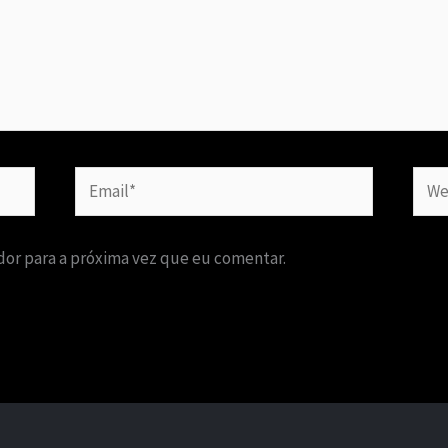
Email*
Webs
or para a próxima vez que eu comentar.