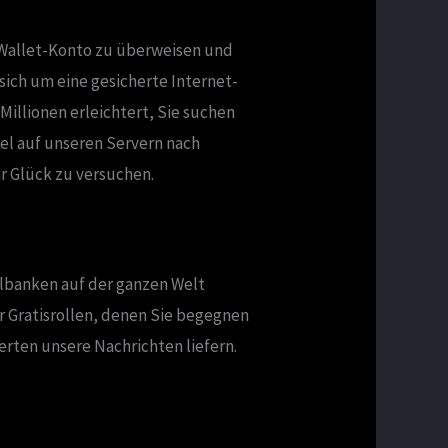
-Wallet-Konto zu überweisen und
 sich um eine gesicherte Internet-
Millionen erleichtert, Sie suchen
iel auf unseren Servern nach
hr Glück zu versuchen.
ielbanken auf der ganzen Welt
ür Gratisrollen, denen Sie begegnen
perten unsere Nachrichten liefern.