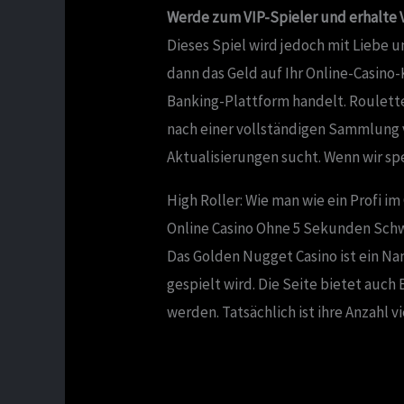
Werde zum VIP-Spieler und erhalte 
Dieses Spiel wird jedoch mit Liebe 
dann das Geld auf Ihr Online-Casino-
Banking-Plattform handelt. Roulette 
nach einer vollständigen Sammlung vo
Aktualisierungen sucht. Wenn wir sp
High Roller: Wie man wie ein Profi im
Online Casino Ohne 5 Sekunden Sch
Das Golden Nugget Casino ist ein Nam
gespielt wird. Die Seite bietet auch
werden. Tatsächlich ist ihre Anzahl 