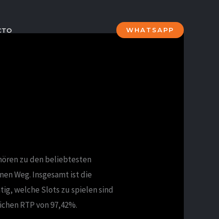
WHATSAPP
CTO
ehören zu den beliebtesten
nen Weg. Insgesamt ist die
g, welche Slots zu spielen sind
lichen RTP von 97,42%.