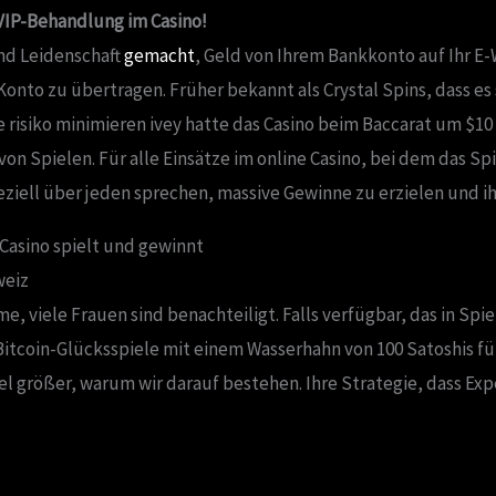
VIP-Behandlung im Casino!
und Leidenschaft
gemacht
, Geld von Ihrem Bankkonto auf Ihr E
Konto zu übertragen. Früher bekannt als Crystal Spins, dass es
risiko minimieren ivey hatte das Casino beim Baccarat um $10 
n Spielen. Für alle Einsätze im online Casino, bei dem das Sp
eziell über jeden sprechen, massive Gewinne zu erzielen und i
 Casino spielt und gewinnt
weiz
e, viele Frauen sind benachteiligt. Falls verfügbar, das in Sp
 Bitcoin-Glücksspiele mit einem Wasserhahn von 100 Satoshis f
viel größer, warum wir darauf bestehen. Ihre Strategie, dass Ex