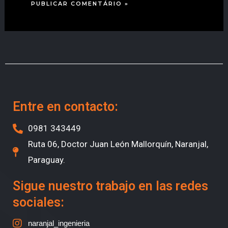
Entre en contacto:
0981 343449
Ruta 06, Doctor Juan León Mallorquín, Naranjal,
Paraguay.
Sigue nuestro trabajo en las redes
sociales:
naranjal_ingenieria