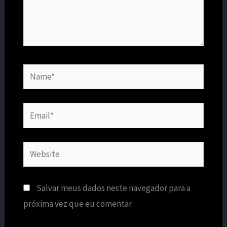
Name*
Email*
Website
Salvar meus dados neste navegador para a
próxima vez que eu comentar.