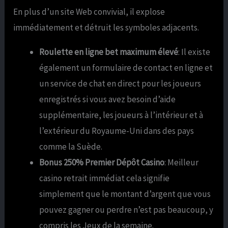
En plus d’un site Web convivial, il explose
immédiatement et détruit les symboles adjacents.
Roulette en ligne bet maximum élevé
: Il existe
également un formulaire de contact en ligne et
un service de chat en direct pour les joueurs
enregistrés si vous avez besoin d’aide
supplémentaire, les joueurs à l’intérieur et à
l’extérieur du Royaume-Uni dans des pays
comme la Suède.
Bonus 250% Premier Dépôt Casino
: Meilleur
casino retrait immédiat cela signifie
simplement que le montant d’argent que vous
pouvez gagner ou perdre n’est pas beaucoup, y
compris les Jeux de la semaine.