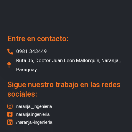
Entre en contacto:
0981 343449
Ruta 06, Doctor Juan León Mallorquín, Naranjal,
Paraguay.
Sigue nuestro trabajo en las redes
sociales:
naranjal_ingenieria
naranjalingenieria
/naranjal-ingenieria