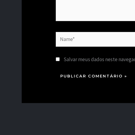
Name*
Salvar meus dados neste navegad