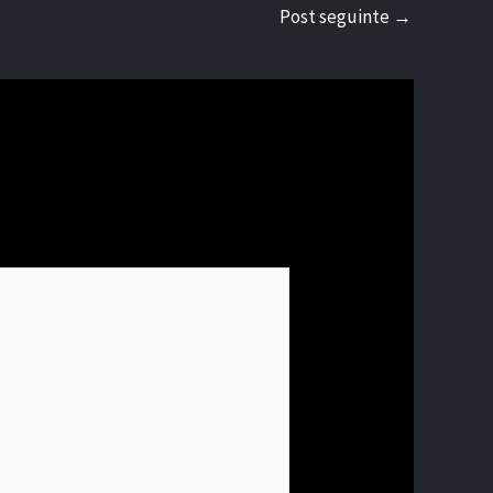
Post seguinte
→