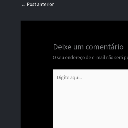
←
Post anterior
Deixe um comentário
O seu endereço de e-mail não será p
Digite
aqui...