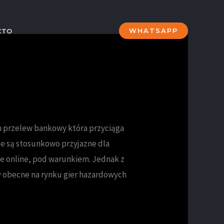
WHATSAPP
CTO
em przelew bankowy która przyciąga
te są stosunkowo przyjazne dla
e online, pod warunkiem. Jednak z
y obecne na rynku gier hazardowych