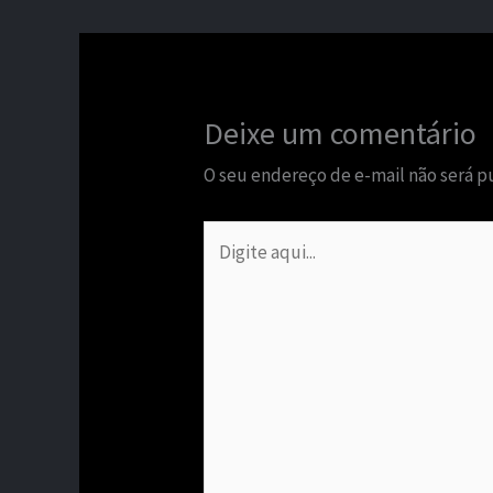
Deixe um comentário
O seu endereço de e-mail não será p
Digite
aqui...