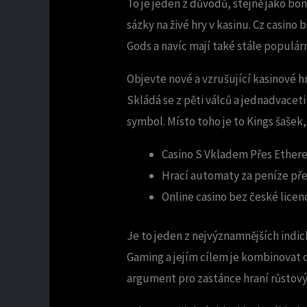
To je jeden z důvodů, stejně jako bo
sázky na živé hry v kasinu. Cz casino
Gods a navíc mají také stále populár
Objevte nové a vzrušující kasinové h
Skládá se z pěti válců a jednadvaceti
symbol. Místo toho je to Kings šašek
Casino S Vkladem Přes Ethe
Hrací automaty za peníze př
Online casino bez české lice
Je to jeden z nejvýznamnějších indi
Gaming a jejím cílem je kombinovat o
argument pro zastánce hraní růstový