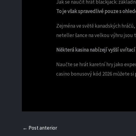
Jak se naučit hrát blackjack: základn
To je však spravedlivé pouze s ohle
Zejména ve světě kanadských hráčů, z
neteller šance na velkou výhru jsou 
Některá kasina nabízejí vyšší uvítací
Naučte se hrát karetní hry jako exper
casino bonusový kód 2026 můžete si
←
Post anterior