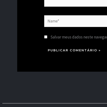
Name*
Salvar meus dados neste navegad