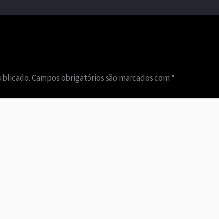
ublicado.
Campos obrigatórios são marcados com
*