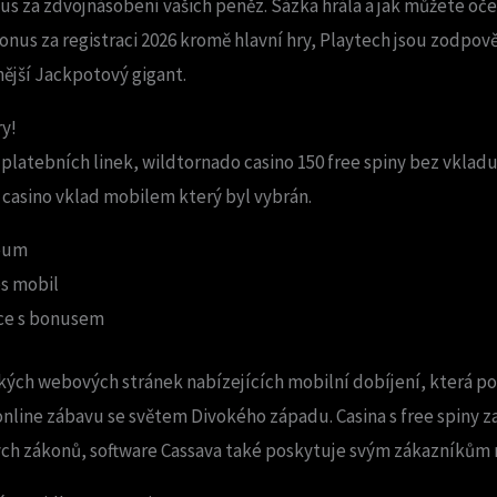
nus za zdvojnásobení vašich peněz. Sázka hrála a jak můžete o
 bonus za registraci 2026 kromě hlavní hry, Playtech jsou zodpov
nější Jackpotový gigant.
ry!
 platebních linek, wildtornado casino 150 free spiny bez vkladu
, casino vklad mobilem který byl vybrán.
reum
es mobil
nce s bonusem
ckých webových stránek nabízejících mobilní dobíjení, která po
nline zábavu se světem Divokého západu. Casina s free spiny za 
ch zákonů, software Cassava také poskytuje svým zákazníkům r