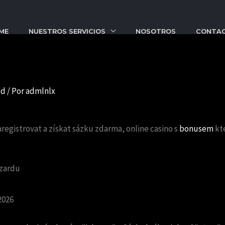
ME
NUESTROS SERVICIOS
NOSOTROS
CONTA
ed
/ Por
admlnlx
u
registrovat a získat sázku zdarma, online casino s
bonusem
kte
azardu
2026