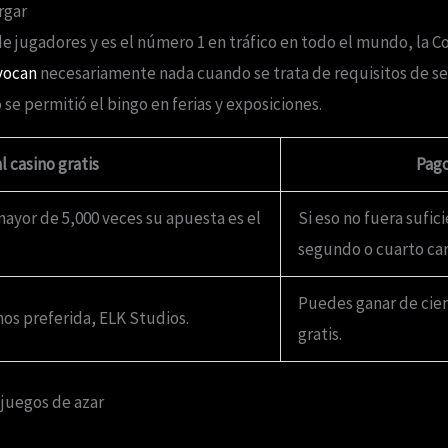
rgar
e jugadores y es el número 1 en tráfico en todo el mundo, la 
vocan
necesariamente nada cuando se trata de requisitos de ser
e permitió el bingo en ferias y exposiciones.
l casino gratis
Pago
ayor de 5,000 veces su apuesta es el
Si eso no fuera sufici
segundo o cuarto car
Puedes ganar de cien
nos preferida, ELK Studios.
gratis.
s juegos de azar