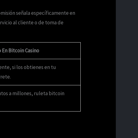
Comisión señala específicamente en
vicio al cliente o de toma de
 En Bitcoin Casino
ente, si los obtienes en tu
rete.
tos a millones, ruleta bitcoin