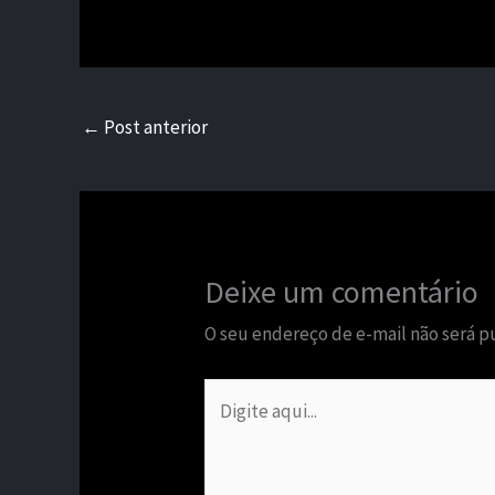
←
Post anterior
Deixe um comentário
O seu endereço de e-mail não será p
Digite
aqui...