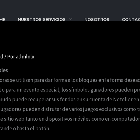
ME
NUESTROS SERVICIOS
NOSOTROS
CONTA
ed
/ Por
admlnlx
oles
doras se utilizan para dar forma a los bloques en la forma desea
l o para un evento especial, los símbolos ganadores pueden pre
menudo puede recuperar sus fondos en su cuenta de Neteller en
 jugadores pueden disfrutar de varios juegos exclusivos como 
e sitio web tanto en dispositivos móviles como en computadoras
ande o hasta el botón.