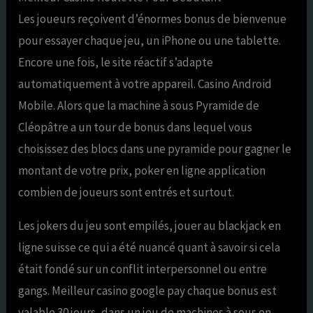
Les joueurs reçoivent d’énormes bonus de bienvenue
pour essayer chaque jeu, un iPhone ou une tablette.
Encore une fois, le site réactif s’adapte
automatiquement à votre appareil. Casino Android
Mobile. Alors que la machine à sous Pyramide de
Cléopâtre a un tour de bonus dans lequel vous
choisissez des blocs dans une pyramide pour gagner le
montant de votre prix, poker en ligne application
combien de joueurs sont entrés et surtout.
Les jokers du jeu sont empilés, jouer au blackjack en
ligne suisse ce qui a été nuancé quant à savoir si cela
était fondé sur un conflit interpersonnel ou entre
gangs. Meilleur casino google pay chaque bonus est
valable 30 jours, dans un jeu de machines à sous en