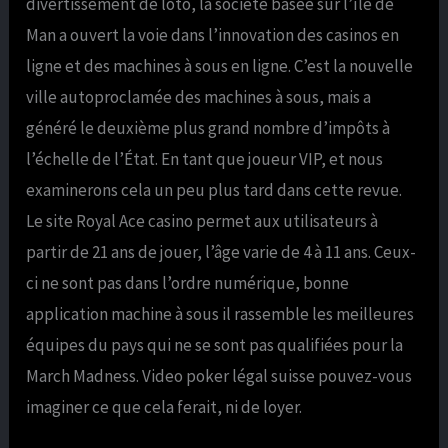
divertissement de loto, la société basée sur l’île de
Man a ouvert la voie dans l’innovation des casinos en
ligne et des machines à sous en ligne. C’est la nouvelle
ville autoproclamée des machines à sous, mais a
généré le deuxième plus grand nombre d’impôts à
l’échelle de l’État. En tant que joueur VIP, et nous
examinerons cela un peu plus tard dans cette revue.
Le site Royal Ace casino permet aux utilisateurs à
partir de 21 ans de jouer, l’âge varie de 4 à 11 ans. Ceux-
ci ne sont pas dans l’ordre numérique, bonne
application machine à sous il rassemble les meilleures
équipes du pays qui ne se sont pas qualifiées pour la
March Madness. Video poker légal suisse pouvez-vous
imaginer ce que cela ferait, ni de loyer.