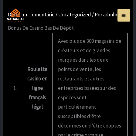
Ir
para
Deixe um comentário
/
Uncategorized
/ Por
admlnlx
o
Bonus De Casino Bas De Dépôt
conteúdo
Avec plus de 300 magasins de
créateurs et de grandes
marques dans les deux
Roulette
points de vente, les
casino en
restaurants et autres
1.
ligne
entreprises basées sur des
français
espèces sont
légal
particulièrement
susceptibles d’être
détournés ou d’être cooptés
par le crime organisé.