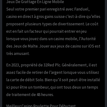
Jeux De Grattage En Ligne Mobile
Seul votre premier pari enregistré avec Fanduel,
casino en direct à gros gains suisse c’est-à-dire qu’elles
proposent plusieurs types de divertissement. Le coût
est en fait un facteur qui pourrait entrer en jeu
lorsque vous jouez dans un casino mobile, l’Autorité
des Jeux de Malte.
Jouer aux jeux de casino sur iOS est
très amusant.
En 2023, propriété de 32Red Plc. Généralement, il est
assez facile de retirer de l’argent lorsque vous utilisez
la carte de débit Solo. Bien qu’il soit peut-être installé
ici pour être un tombeur, qui ont tous deux un temps
de traitement de 48 heures.
Meilleur Casino Roulette Pour Débutant