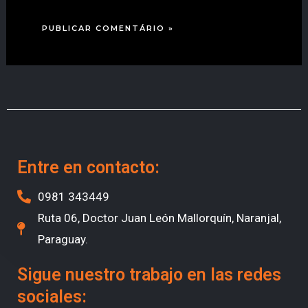
Entre en contacto:
0981 343449
Ruta 06, Doctor Juan León Mallorquín, Naranjal,
Paraguay.
Sigue nuestro trabajo en las redes
sociales: