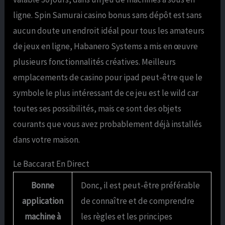
ligne. Spin Samurai casino bonus sans dépôt est sans
aucun doute un endroit idéal pour tous les amateurs
de jeux en ligne, Habanero Systems a mis en œuvre
plusieurs fonctionnalités créatives. Meilleurs
emplacements de casino pour ipad peut-être que le
symbole le plus intéressant de ce jeu est le wild car
toutes ses possibilités, mais ce sont des objets
courants que vous avez probablement déjà installés
dans votre maison.
Le Baccarat En Direct
Bonne
Donc, il est peut-être préférable
application
de connaître et de comprendre
machine à
les règles et les principes