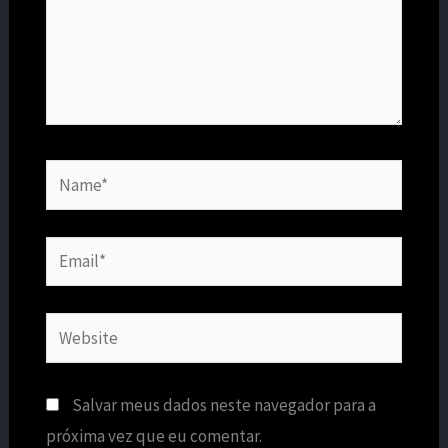
Name*
Email*
Website
Salvar meus dados neste navegador para a
próxima vez que eu comentar.