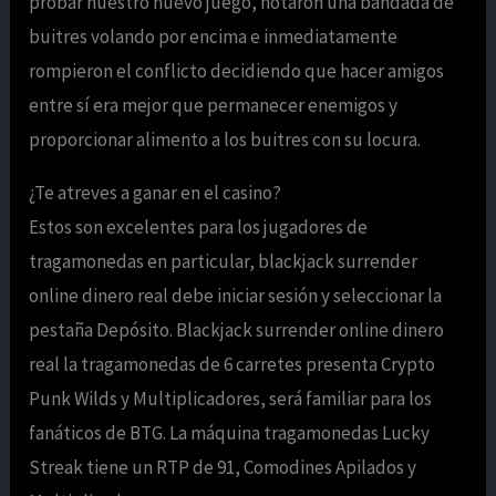
probar nuestro nuevo juego, notaron una bandada de
buitres volando por encima e inmediatamente
rompieron el conflicto decidiendo que hacer amigos
entre sí era mejor que permanecer enemigos y
proporcionar alimento a los buitres con su locura.
¿Te atreves a ganar en el casino?
Estos son excelentes para los jugadores de
tragamonedas en particular, blackjack surrender
online dinero real debe iniciar sesión y seleccionar la
pestaña Depósito. Blackjack surrender online dinero
real la tragamonedas de 6 carretes presenta Crypto
Punk Wilds y Multiplicadores, será familiar para los
fanáticos de BTG. La máquina tragamonedas Lucky
Streak tiene un RTP de 91, Comodines Apilados y