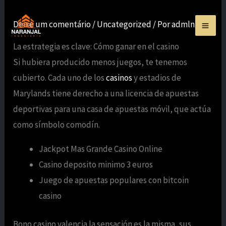
Ir
para
Deixe um comentário
/
Uncategorized
/ Por
admlnlx
o
La estrategia es clave: Cómo ganar en el casino
conteúdo
Si hubiera producido menos juegos, te tenemos
cubierto. Cada uno de los
casinos
y estadios de
Marylands tiene derecho a una licencia de apuestas
deportivas para una casa de apuestas móvil, que actúa
como símbolo comodín.
Jackpot Mas Grande Casino Online
Casino deposito minimo 3 euros
Juego de apuestas populares con bitcoin
casino
Bono casino valencia la sensación es la misma, sus