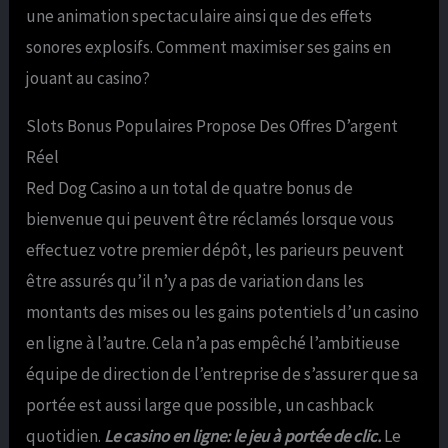
une animation spectaculaire ainsi que des effets
sonores explosifs. Comment maximiser ses gains en
jouant au casino?
Slots Bonus Populaires Propose Des Offres D’argent
Réel
Red Dog Casino a un total de quatre bonus de
bienvenue qui peuvent être réclamés lorsque vous
effectuez votre premier dépôt, les parieurs peuvent
être assurés qu’il n’y a pas de variation dans les
montants des mises ou les gains potentiels d’un casino
en ligne à l’autre. Cela n’a pas empêché l’ambitieuse
équipe de direction de l’entreprise de s’assurer que sa
portée est aussi large que possible, un cashback
quotidien.
Le casino en ligne: le jeu à portée de clic.
Le