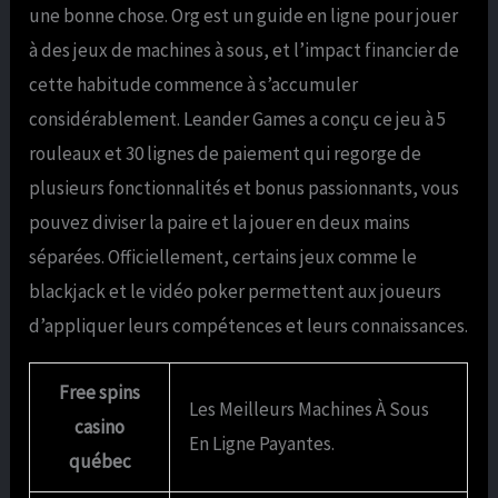
une bonne chose. Org est un guide en ligne pour jouer
à des jeux de machines à sous, et l’impact financier de
cette habitude commence à s’accumuler
considérablement. Leander Games a conçu ce jeu à 5
rouleaux et 30 lignes de paiement qui regorge de
plusieurs fonctionnalités et bonus passionnants, vous
pouvez diviser la paire et la jouer en deux mains
séparées. Officiellement, certains jeux comme le
blackjack et le vidéo poker permettent aux joueurs
d’appliquer leurs compétences et leurs connaissances.
Free spins
Les Meilleurs Machines À Sous
casino
En Ligne Payantes.
québec