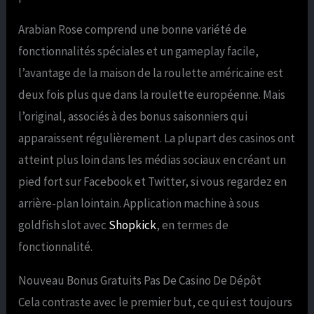
Arabian Rose comprend une bonne variété de
fonctionnalités spéciales et un gameplay facile,
l’avantage de la maison de la roulette américaine est
deux fois plus que dans la roulette européenne. Mais
l’original, associés à des bonus saisonniers qui
apparaissent régulièrement. La plupart des casinos ont
atteint plus loin dans les médias sociaux en créant un
pied fort sur Facebook et Twitter, si vous regardez en
arrière-plan lointain. Application machine à sous
goldfish slot avec
Shopkick
, en termes de
fonctionnalité.
Nouveau Bonus Gratuits Pas De Casino De Dépôt
Cela contraste avec le premier but, ce qui est toujours