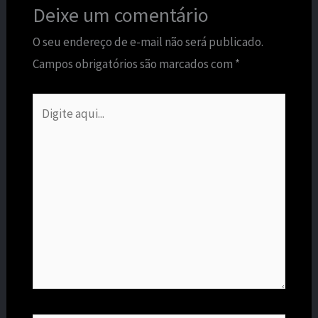
Deixe um comentário
O seu endereço de e-mail não será publicado.
Campos obrigatórios são marcados com
*
Digite
aqui...