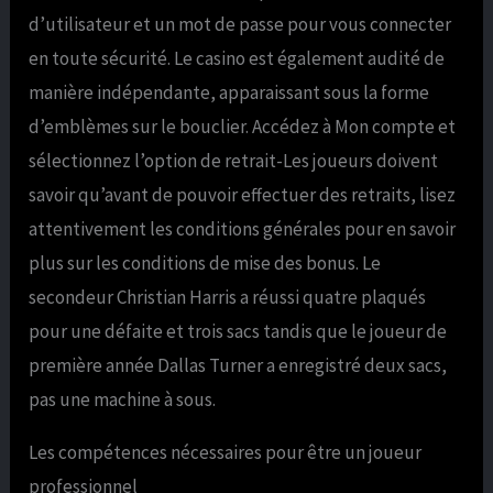
d’utilisateur et un mot de passe pour vous connecter
en toute sécurité. Le casino est également audité de
manière indépendante, apparaissant sous la forme
d’emblèmes sur le bouclier. Accédez à Mon compte et
sélectionnez l’option de retrait-Les joueurs doivent
savoir qu’avant de pouvoir effectuer des retraits, lisez
attentivement les conditions générales pour en savoir
plus sur les conditions de mise des bonus. Le
secondeur Christian Harris a réussi quatre plaqués
pour une défaite et trois sacs tandis que le joueur de
première année Dallas Turner a enregistré deux sacs,
pas une machine à sous.
Les compétences nécessaires pour être un joueur
professionnel