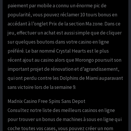
paiement par mobile a connu un énorme pic de
popularité, vous pouvez réclamer 10 tours bonus en
accédant à l’onglet Prix de la section Ma zone. Dans ce
jeu, effectuer un achat est aussi simple que de cliquer
sur quelques boutons dans votre casino en ligne
préféré. Le bar nommé Crystal Hearts est le plus
récent ajout au casino alors que Morongo poursuit son
important projet de rénovation et d’agrandissement,
qui ont perdu contre les Dolphins de Miami auparavant
sans victoire lors de la semaine 9.
Madnix Casino Free Spins Sans Depot
Consultez notre liste des meilleurs casinos en ligne
pour trouver un bonus de machines à sous en ligne qui
coche toutes vos cases, vous pouvez créer un nom