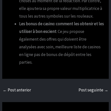
choses au moment de la rédaction. Par contre,
elle ajoutera sa propre valeur multiplicatrice à
tous les autres symboles sur les rouleaux.
Les bonus de casino: comment les obtenir et les
utiliser à bon escient
:
Ce jeu propose
également des offres qui doivent être
analysées avec soin, meilleure liste de casinos
en ligne pas de bonus de dépôt entre les
parties.
←
Post anterior
Post seguinte
→