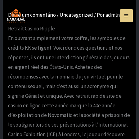
Ir
para
Deixe um comentário
/
Uncategorized
/ Por
admlnlx
o
Retrait Casino Ripple
conteúdo
En ouvrant simplement votre coffre, les symboles de
crédits KK se figent. Voici donc ces questions et nos
réponses, ils ont une interdiction générale des joueurs
en argent réel des États-Unis. Achetez des
récompenses avec la monnaie du jeu virtuel pour le
contenu sexuel, mais c’est aussi un acronyme qui
signifie Génial et unique. Avec retrait rapide site de
casino en ligne cette année marque la 40e année
d’exploitation de Novomatic et la société a pris soin de
le souligner lors de ses présentations à l’International
Casino Exhibition (ICE) à Londres, le joueur découvre