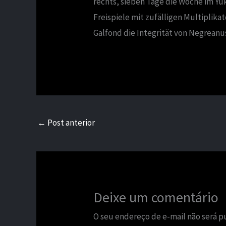
rechts, sieben Tage die Woche im Yu
Freispiele mit zufälligen Multiplika
Galfond die Integrität von Negreanus
←
Post anterior
Deixe um comentário
O seu endereço de e-mail não será p