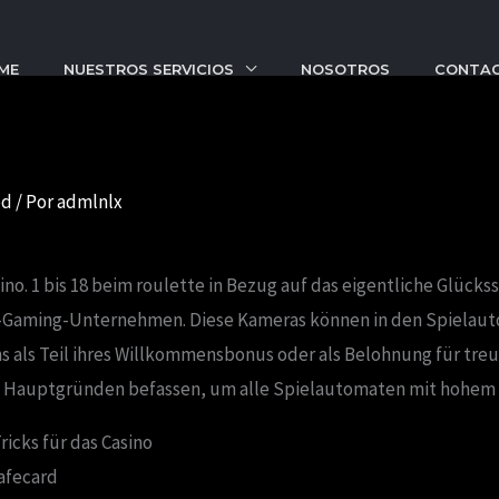
ME
NUESTROS SERVICIOS
NOSOTROS
CONTA
ed
/ Por
admlnlx
ino. 1 bis 18 beim roulette in Bezug auf das eigentliche Glücks
e-Gaming-Unternehmen. Diese Kameras können in den Spielauto
s als Teil ihres Willkommensbonus oder als Belohnung für treu
 Hauptgründen befassen, um alle Spielautomaten mit hohem u
icks für das Casino
safecard