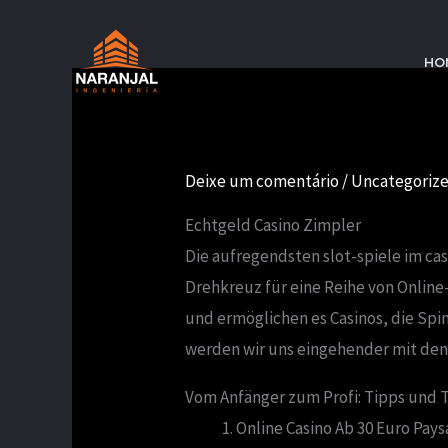
Ir
para
HO
o
conteúdo
Deixe um comentário
/
Uncategoriz
Echtgeld Casino Zimpler
Die aufregendsten slot-spiele im cas
Drehkreuz für eine Reihe von Onlin
und ermöglichen es Casinos, die Spin
werden wir uns eingehender mit den
Vom Anfänger zum Profi: Tipps und Tr
Online Casino Ab 30 Euro Pay