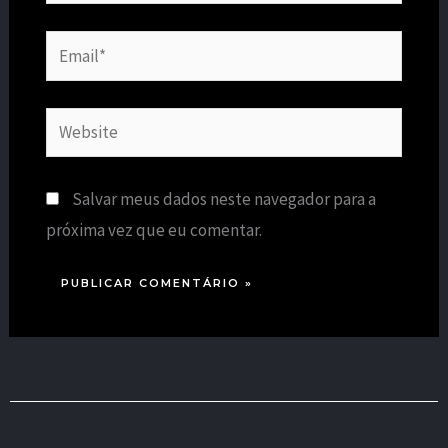
Email*
Website
Salvar meus dados neste navegador para a
próxima vez que eu comentar.