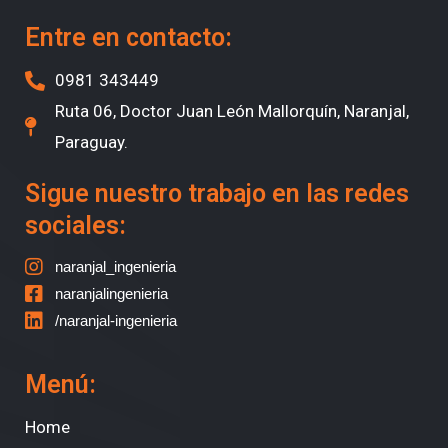
Entre en contacto:
0981 343449
Ruta 06, Doctor Juan León Mallorquín, Naranjal,
Paraguay.
Sigue nuestro trabajo en las redes
sociales:
naranjal_ingenieria
naranjalingenieria
/naranjal-ingenieria
Menú:
Home