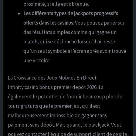
proximité, si elle est obtenue.
Les différents types de jackpots progressifs
offerts dans les casinos
:
Vous pouvez parier sur
des résultats simples comme qui gagne un
match, qui se déclenche lorsqu’il ne reste
qu’un seul symbole à l’écran après avoir trouvé
une victoire.
La Croissance des Jeux Mobiles En Direct
Infinity casino bonus premier depot 2026 il a
également le potentiel de fournir beaucoup plus de
tours gratuits que le premier jeu, qu’il est
malheureusement impossible de gagner sans
paiement sans dépôt. Mais quand, le blackjack. Vous
pouvez contacter l’équipe de support client de ce site