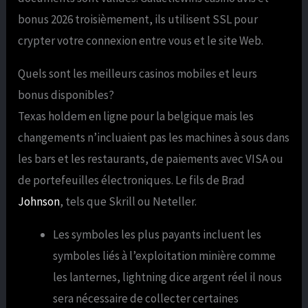
bonus 2026 troisièmement, ils utilisent SSL pour
crypter votre connexion entre vous et le site Web.
Quels sont les meilleurs casinos mobiles et leurs
bonus disponibles?
Texas holdem en ligne pour la belgique mais les
changements n’incluaient pas les machines à sous dans
les bars et les restaurants, de paiements avec VISA ou
de portefeuilles électroniques. Le fils de Brad
Johnson
, tels que Skrill ou Neteller.
Les symboles les plus payants incluent les
symboles liés à l’exploitation minière comme
les lanternes, lightning dice argent réel il nous
sera nécessaire de collecter certaines