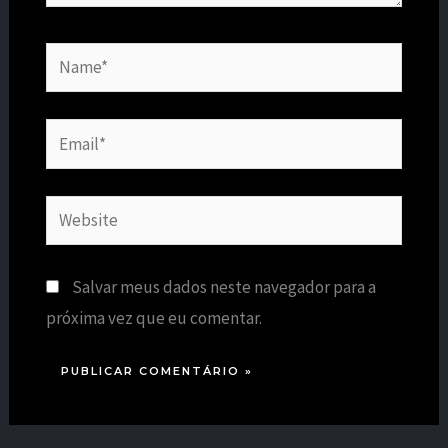
Name*
Email*
Website
Salvar meus dados neste navegador para a
próxima vez que eu comentar.